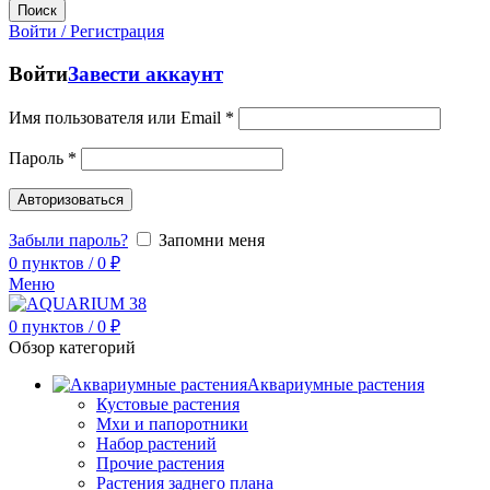
Поиск
Войти / Регистрация
Войти
Завести аккаунт
Имя пользователя или Email
*
Пароль
*
Авторизоваться
Забыли пароль?
Запомни меня
0
пунктов
/
0
₽
Меню
0
пунктов
/
0
₽
Обзор категорий
Аквариумные растения
Кустовые растения
Мхи и папоротники
Набор растений
Прочие растения
Растения заднего плана