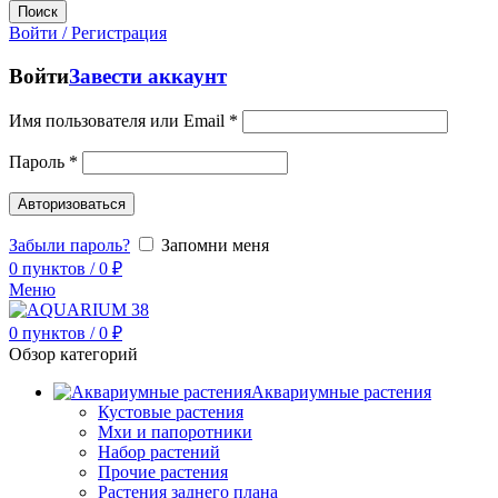
Поиск
Войти / Регистрация
Войти
Завести аккаунт
Имя пользователя или Email
*
Пароль
*
Авторизоваться
Забыли пароль?
Запомни меня
0
пунктов
/
0
₽
Меню
0
пунктов
/
0
₽
Обзор категорий
Аквариумные растения
Кустовые растения
Мхи и папоротники
Набор растений
Прочие растения
Растения заднего плана