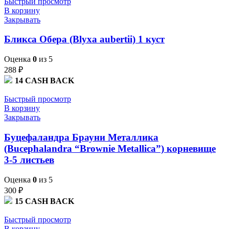
Быстрый просмотр
В корзину
Закрывать
Бликса Обера (Blyxa aubertii) 1 куст
Оценка
0
из 5
288
₽
14
CASH BACK
Быстрый просмотр
В корзину
Закрывать
Буцефаландра Брауни Металлика
(Bucephalandra “Brownie Metallica”) корневище
3-5 листьев
Оценка
0
из 5
300
₽
15
CASH BACK
Быстрый просмотр
В корзину