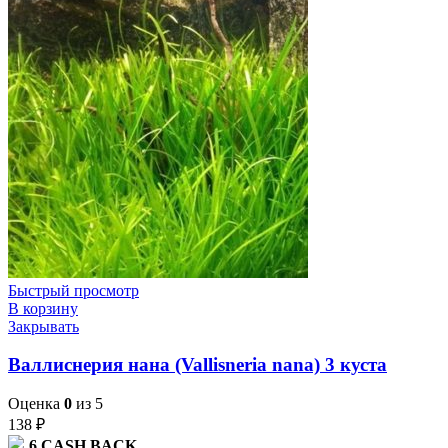
Быстрый просмотр
В корзину
Закрывать
Валлиснерия нана (Vallisneria nana) 3 куста
Оценка
0
из 5
138
₽
6
CASH BACK