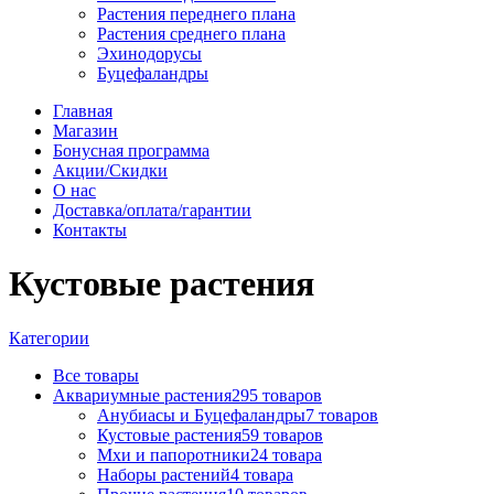
Растения переднего плана
Растения среднего плана
Эхинодорусы
Буцефаландры
Главная
Магазин
Бонусная программа
Акции/Скидки
О нас
Доставка/оплата/гарантии
Контакты
Кустовые растения
Категории
Все
товары
Аквариумные растения
295 товаров
Анубиасы и Буцефаландры
7 товаров
Кустовые растения
59 товаров
Мхи и папоротники
24 товара
Наборы растений
4 товара