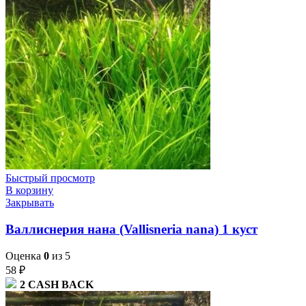
Быстрый просмотр
В корзину
Закрывать
Валлиснерия нана (Vallisneria nana) 1 куст
Оценка
0
из 5
58
₽
2
CASH BACK