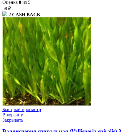
Оценка
0
из 5
58
₽
2
CASH BACK
Быстрый просмотр
В корзину
Закрывать
Валлиснерия спиральная (Vallisneria spiralis) 3