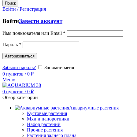
Поиск
Войти / Регистрация
Войти
Завести аккаунт
Имя пользователя или Email
*
Пароль
*
Авторизоваться
Забыли пароль?
Запомни меня
0
пунктов
/
0
₽
Меню
0
пунктов
/
0
₽
Обзор категорий
Аквариумные растения
Кустовые растения
Мхи и папоротники
Набор растений
Прочие растения
Растения заднего плана