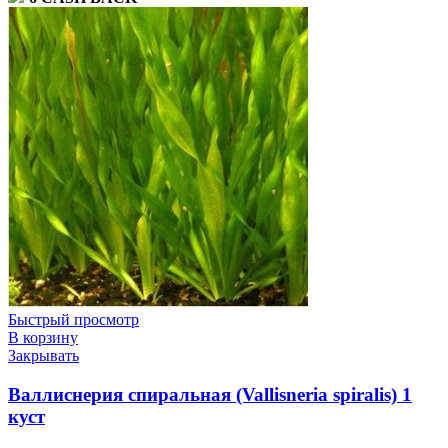
Быстрый просмотр
В корзину
Закрывать
Валлиснерия спиральная (Vallisneria spiralis) 1
куст