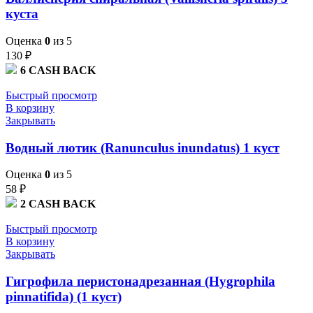
куста
Оценка
0
из 5
130
₽
6
CASH BACK
Быстрый просмотр
В корзину
Закрывать
Водный лютик (Ranunculus inundatus) 1 куст
Оценка
0
из 5
58
₽
2
CASH BACK
Быстрый просмотр
В корзину
Закрывать
Гигрофила перистонадрезанная (Hygrophila
pinnatifida) (1 куст)