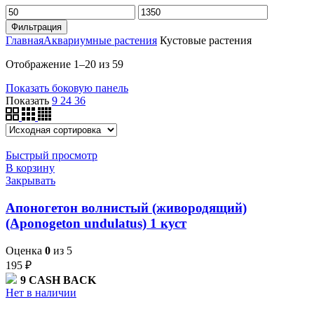
Минимальная
Максимальная
цена
цена
Фильтрация
Главная
Аквариумные растения
Кустовые растения
Отображение 1–20 из 59
Показать боковую панель
Показать
9
24
36
Быстрый просмотр
В корзину
Закрывать
Апоногетон волнистый (живородящий)
(Aponogeton undulatus) 1 куст
Оценка
0
из 5
195
₽
9
CASH BACK
Нет в наличии