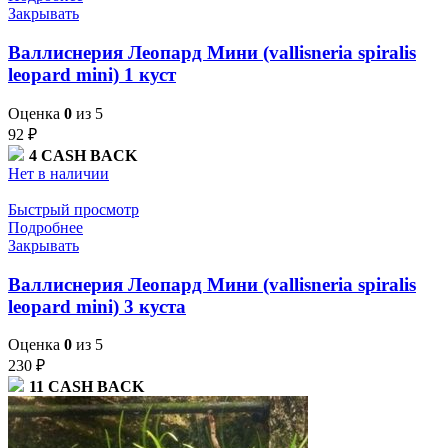
Закрывать
Валлиснерия Леопард Мини (vallisneria spiralis
leopard mini) 1 куст
Оценка
0
из 5
92
₽
4
CASH BACK
Нет в наличии
Быстрый просмотр
Подробнее
Закрывать
Валлиснерия Леопард Мини (vallisneria spiralis
leopard mini) 3 куста
Оценка
0
из 5
230
₽
11
CASH BACK