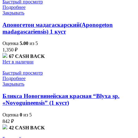
Быстрый просмотр
Подробнее
Закрывать
Апоногетон мадагаскарский(Aponogeton
madagascariensis) 1 куст
Оценка
5.00
из 5
1,350
₽
67
CASH BACK
Нет в наличии
Быстрый просмотр
Подробнее
Закрывать
Бликса Новогвинейская красная “Blyxa sp.
«Novoguineensis” (1 куст)
Оценка
0
из 5
842
₽
42
CASH BACK