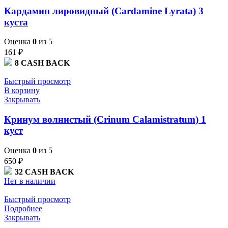
Кардамин лировидный (Cardamine Lyrata) 3
куста
Оценка
0
из 5
161
₽
8
CASH BACK
Быстрый просмотр
В корзину
Закрывать
Кринум волнистый (Crinum Calamistratum) 1
куст
Оценка
0
из 5
650
₽
32
CASH BACK
Нет в наличии
Быстрый просмотр
Подробнее
Закрывать