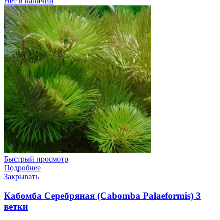
Нет в наличии
Быстрый просмотр
Подробнее
Закрывать
Кабомба Серебряная (Cabomba Palaeformis) 3
ветки