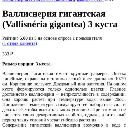
Валлиснерия гигантская
(Vallisnéria gigantea) 3 куста
Рейтинг
5.00
из 5 на основе опроса
1
пользователя
(
1
отзыв клиента)
333
₽
Размер порции: 3 куста.
Валлиснерия гигантская имеет крупные размеры. Листья
линейные, окрашены в темно-зеленый цвет, длина их 10-20
см. Корневище ползучее. Двудомный вид растения. На одном
кусте формируются только однополые цветки. Главное
достоинство валлиснерии – неприхотливость в содержании.
Она хорошо растет при температуре воды выше 20оС.
Понижение температуры стимулирует её набираться сил и
делать всё, чтобы выжить в таких условиях. При этом она не
лишается своих декоративных свойств, однако, длительный
период таких условий чреват гибелью растения.
Содержание гигантской валлиснерии возможно в воде с