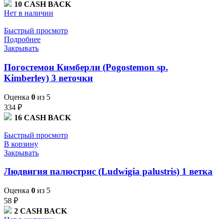
10
CASH BACK
Нет в наличии
Быстрый просмотр
Подробнее
Закрывать
Погостемон Кимберли (Pogostemon sp.
Kimberley) 3 веточки
Оценка
0
из 5
334
₽
16
CASH BACK
Быстрый просмотр
В корзину
Закрывать
Людвигия палюстрис (Ludwigia palustris) 1 ветка
Оценка
0
из 5
58
₽
2
CASH BACK