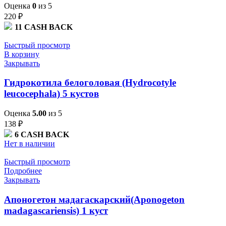
Оценка
0
из 5
220
₽
11
CASH BACK
Быстрый просмотр
В корзину
Закрывать
Гидрокотила белоголовая (Hydrocotyle
leucocephala) 5 кустов
Оценка
5.00
из 5
138
₽
6
CASH BACK
Нет в наличии
Быстрый просмотр
Подробнее
Закрывать
Апоногетон мадагаскарский(Aponogeton
madagascariensis) 1 куст