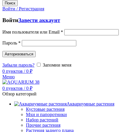
Поиск
Войти / Регистрация
Войти
Завести аккаунт
Имя пользователя или Email
*
Пароль
*
Авторизоваться
Забыли пароль?
Запомни меня
0
пунктов
/
0
₽
Меню
0
пунктов
/
0
₽
Обзор категорий
Аквариумные растения
Кустовые растения
Мхи и папоротники
Набор растений
Прочие растения
Растения заднего плана