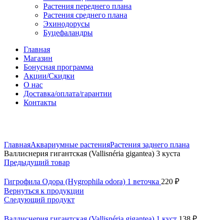
Растения переднего плана
Растения среднего плана
Эхинодорусы
Буцефаландры
Главная
Магазин
Бонусная программа
Акции/Скидки
О нас
Доставка/оплата/гарантии
Контакты
Нажмите, чтобы увеличить
Главная
Аквариумные растения
Растения заднего плана
Валлиснерия гигантская (Vallisnéria gigantea) 3 куста
Предыдущий товар
Гигрофила Одора (Hygrophila odora) 1 веточка
220
₽
Вернуться к продукции
Следующий продукт
Валлиснерия гигантская (Vallisnéria gigantea) 1 куст
138
₽