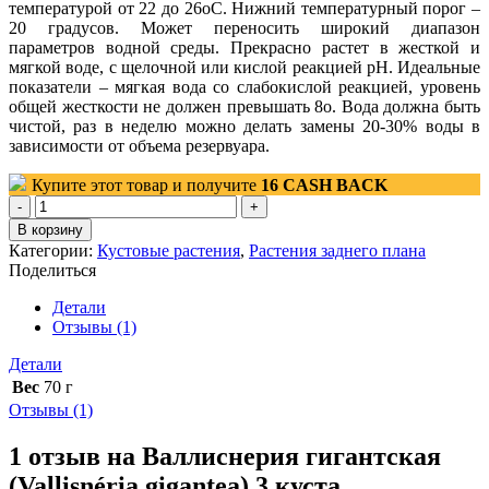
температурой от 22 до 26оС. Нижний температурный порог –
20 градусов. Может переносить широкий диапазон
параметров водной среды. Прекрасно растет в жесткой и
мягкой воде, с щелочной или кислой реакцией рН. Идеальные
показатели – мягкая вода со слабокислой реакцией, уровень
общей жесткости не должен превышать 8о. Вода должна быть
чистой, раз в неделю можно делать замены 20-30% воды в
зависимости от объема резервуара.
Купите этот товар и получите
16
CASH BACK
Количество
товара
В корзину
Валлиснерия
Категории:
Кустовые растения
,
Растения заднего плана
гигантская
Поделиться
(Vallisnéria
gigantea)
Детали
3
Отзывы (1)
куста
Детали
Вес
70 г
Отзывы (1)
1 отзыв на
Валлиснерия гигантская
(Vallisnéria gigantea) 3 куста