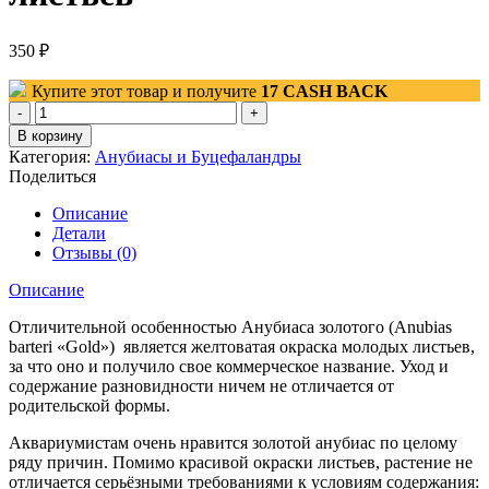
350
₽
Купите этот товар и получите
17
CASH BACK
Количество
товара
В корзину
Анубиас
Категория:
Анубиасы и Буцефаландры
голд
Поделиться
(Anubias
barteri
Описание
«Gold»)
Детали
корневище
Отзывы (0)
3-
5
Описание
листьев
Отличительной особенностью Анубиаса золотого (Anubias
barteri «Gold») является желтоватая окраска молодых листьев,
за что оно и получило свое коммерческое название. Уход и
содержание разновидности ничем не отличается от
родительской формы.
Аквариумистам очень нравится золотой анубиас по целому
ряду причин. Помимо красивой окраски листьев, растение не
отличается серьёзными требованиями к условиям содержания: