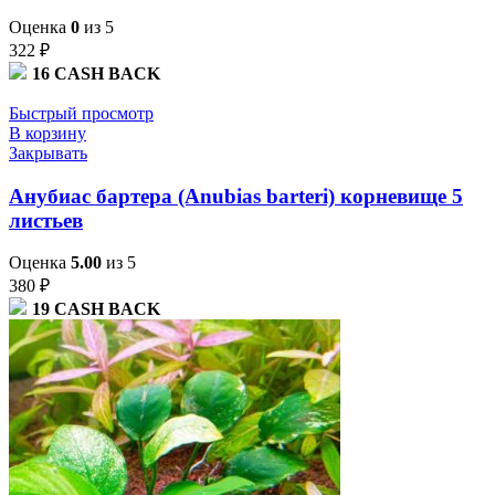
Оценка
0
из 5
322
₽
16
CASH BACK
Быстрый просмотр
В корзину
Закрывать
Анубиас бартера (Anubias barteri) корневище 5
листьев
Оценка
5.00
из 5
380
₽
19
CASH BACK