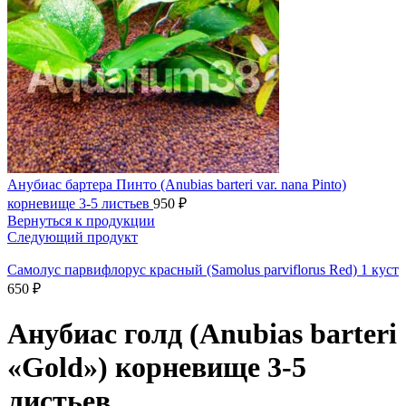
Анубиас бартера Пинто (Anubias barteri var. nana Pinto)
корневище 3-5 листьев
950
₽
Вернуться к продукции
Следующий продукт
Самолус парвифлорус красный (Samolus parviflorus Red) 1 куст
650
₽
Анубиас голд (Anubias barteri
«Gold») корневище 3-5
листьев