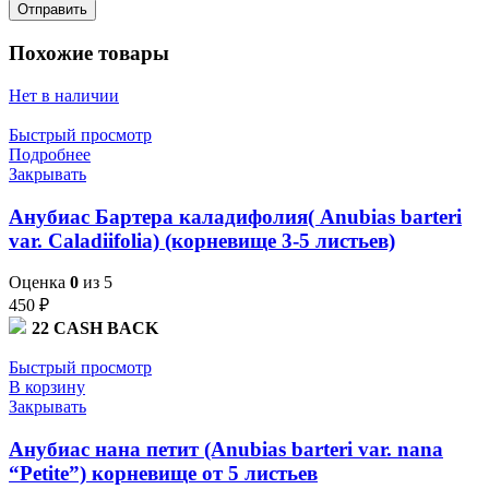
Похожие товары
Нет в наличии
Быстрый просмотр
Подробнее
Закрывать
Анубиас Бартера каладифолия( Anubias barteri
var. Caladiifolia) (корневище 3-5 листьев)
Оценка
0
из 5
450
₽
22
CASH BACK
Быстрый просмотр
В корзину
Закрывать
Анубиас нана петит (Anubias barteri var. nana
“Petite”) корневище от 5 листьев