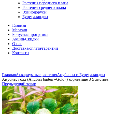
Растения переднего плана
Растения среднего плана
Эхинодорусы
Буцефаландры
Главная
Магазин
Бонусная программа
Акции/Скидки
О нас
Доставка/оплата/гарантии
Контакты
Нажмите, чтобы увеличить
Главная
Аквариумные растения
Анубиасы и Буцефаландры
Анубиас голд (Anubias barteri «Gold») корневище 3-5 листьев
Предыдущий товар