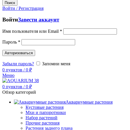
Поиск
Войти / Регистрация
Войти
Завести аккаунт
Имя пользователя или Email
*
Пароль
*
Авторизоваться
Забыли пароль?
Запомни меня
0
пунктов
/
0
₽
Меню
0
пунктов
/
0
₽
Обзор категорий
Аквариумные растения
Кустовые растения
Мхи и папоротники
Набор растений
Прочие растения
Растения заднего плана