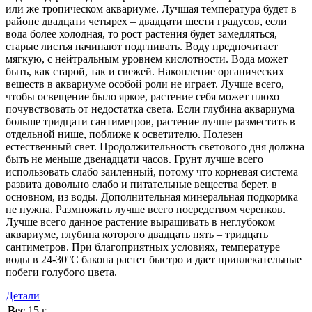
или же тропическом аквариуме. Лучшая температура будет в
районе двадцати четырех – двадцати шести градусов, если
вода более холодная, то рост растения будет замедляться,
старые листья начинают подгнивать. Воду предпочитает
мягкую, с нейтральным уровнем кислотности. Вода может
быть, как старой, так и свежей. Накопление органических
веществ в аквариуме особой роли не играет. Лучше всего,
чтобы освещение было яркое, растение себя может плохо
почувствовать от недостатка света. Если глубина аквариума
больше тридцати сантиметров, растение лучше разместить в
отдельной нише, поближе к осветителю. Полезен
естественный свет. Продолжительность светового дня должна
быть не меньше двенадцати часов. Грунт лучше всего
использовать слабо заиленный, потому что корневая система
развита довольно слабо и питательные вещества берет. в
основном, из воды. Дополнительная минеральная подкормка
не нужна. Размножать лучше всего посредством черенков.
Лучше всего данное растение выращивать в неглубоком
аквариуме, глубина которого двадцать пять – тридцать
сантиметров. При благоприятных условиях, температуре
воды в 24-30°С бакопа растет быстро и дает привлекательные
побеги голубого цвета.
Детали
Вес
15 г