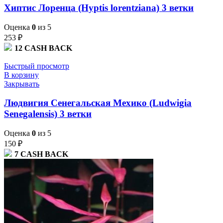
Хиптис Лоренца (Hyptis lorentziana) 3 ветки
Оценка
0
из 5
253
₽
12
CASH BACK
Быстрый просмотр
В корзину
Закрывать
Людвигия Сенегальская Мехико (Ludwigia
Senegalensis) 3 ветки
Оценка
0
из 5
150
₽
7
CASH BACK