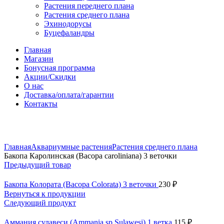
Растения переднего плана
Растения среднего плана
Эхинодорусы
Буцефаландры
Главная
Магазин
Бонусная программа
Акции/Скидки
О нас
Доставка/оплата/гарантии
Контакты
Нажмите, чтобы увеличить
Главная
Аквариумные растения
Растения среднего плана
Бакопа Каролинская (Bасора caroliniana) 3 веточки
Предыдущий товар
Бакопа Колората (Bacopa Colorata) 3 веточки
230
₽
Вернуться к продукции
Следующий продукт
Аммания сулавеси (Ammania sp Sulawesi) 1 ветка
115
₽