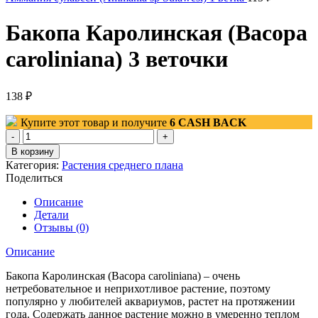
Бакопа Каролинская (Bасора
caroliniana) 3 веточки
138
₽
Купите этот товар и получите
6
CASH BACK
Количество
товара
В корзину
Бакопа
Категория:
Растения среднего плана
Каролинская
Поделиться
(Bасора
caroliniana)
Описание
3
Детали
веточки
Отзывы (0)
Описание
Бакопа Каролинская (Bасора caroliniana) – очень
нетребовательное и неприхотливое растение, поэтому
популярно у любителей аквариумов, растет на протяжении
года. Содержать данное растение можно в умеренно теплом