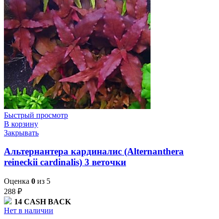
Быстрый просмотр
В корзину
Закрывать
Альтернантера кардиналис (Alternanthera
reineckii cardinalis) 3 веточки
Оценка
0
из 5
288
₽
14
CASH BACK
Нет в наличии