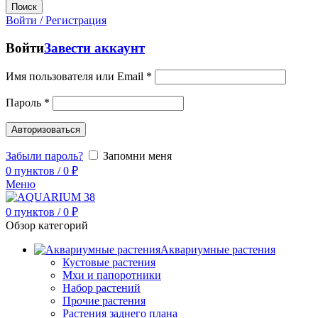
Поиск
Войти / Регистрация
Войти
Завести аккаунт
Имя пользователя или Email
*
Пароль
*
Авторизоваться
Забыли пароль?
Запомни меня
0
пунктов
/
0
₽
Меню
0
пунктов
/
0
₽
Обзор категорий
Аквариумные растения
Кустовые растения
Мхи и папоротники
Набор растений
Прочие растения
Растения заднего плана