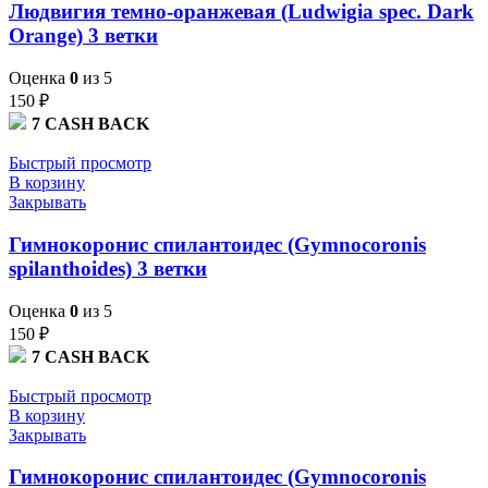
Людвигия темно-оранжевая (Ludwigia spec. Dark
Orange) 3 ветки
Оценка
0
из 5
150
₽
7
CASH BACK
Быстрый просмотр
В корзину
Закрывать
Гимнокоронис спилантоидес (Gymnocoronis
spilanthoides) 3 ветки
Оценка
0
из 5
150
₽
7
CASH BACK
Быстрый просмотр
В корзину
Закрывать
Гимнокоронис спилантоидес (Gymnocoronis