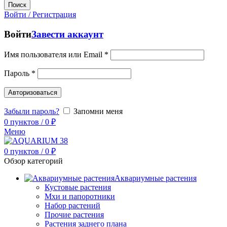
Поиск
Войти / Регистрация
Войти
Завести аккаунт
Имя пользователя или Email
*
Пароль
*
Авторизоваться
Забыли пароль?
Запомни меня
0
пунктов
/
0
₽
Меню
0
пунктов
/
0
₽
Обзор категорий
Аквариумные растения
Кустовые растения
Мхи и папоротники
Набор растений
Прочие растения
Растения заднего плана