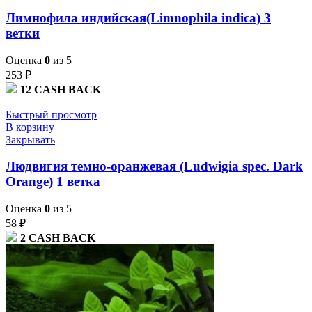
Лимнофила индийская(Limnophila indica) 3
ветки
Оценка
0
из 5
253
₽
12
CASH BACK
Быстрый просмотр
В корзину
Закрывать
Людвигия темно-оранжевая (Ludwigia spec. Dark
Orange) 1 ветка
Оценка
0
из 5
58
₽
2
CASH BACK