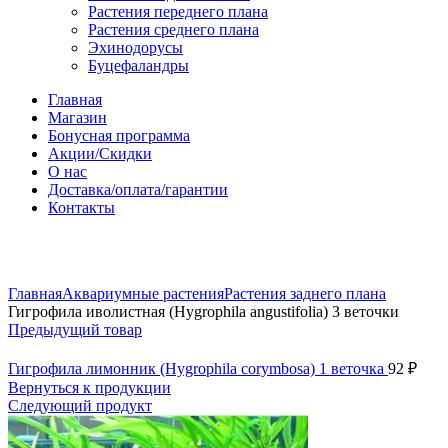
Растения переднего плана
Растения среднего плана
Эхинодорусы
Буцефаландры
Главная
Магазин
Бонусная программа
Акции/Скидки
О нас
Доставка/оплата/гарантии
Контакты
Нажмите, чтобы увеличить
Главная
Аквариумные растения
Растения заднего плана
Гигрофила иволистная (Hygrophila angustifolia) 3 веточки
Предыдущий товар
Гигрофила лимонник (Hygrophila corymbosa) 1 веточка
92
₽
Вернуться к продукции
Следующий продукт