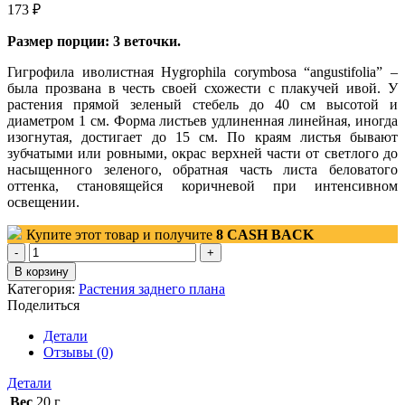
173
₽
Размер порции: 3 веточки.
Гигрофила иволистная Hygrophila corymbosa “angustifolia” –
была прозвана в честь своей схожести с плакучей ивой. У
растения прямой зеленый стебель до 40 см высотой и
диаметром 1 см. Форма листьев удлиненная линейная, иногда
изогнутая, достигает до 15 см. По краям листья бывают
зубчатыми или ровными, окрас верхней части от светлого до
насыщенного зеленого, обратная часть листа беловатого
оттенка, становящейся коричневой при интенсивном
освещении.
Купите этот товар и получите
8
CASH BACK
Количество
товара
В корзину
Гигрофила
Категория:
Растения заднего плана
иволистная
Поделиться
(Hygrophila
angustifolia)
Детали
3
Отзывы (0)
веточки
Детали
Вес
20 г