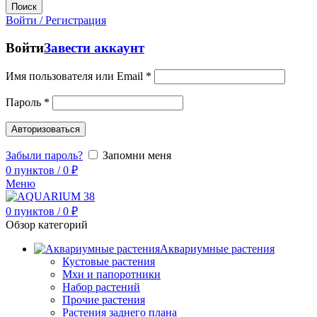
Поиск
Войти / Регистрация
Войти
Завести аккаунт
Имя пользователя или Email
*
Пароль
*
Авторизоваться
Забыли пароль?
Запомни меня
0
пунктов
/
0
₽
Меню
0
пунктов
/
0
₽
Обзор категорий
Аквариумные растения
Кустовые растения
Мхи и папоротники
Набор растений
Прочие растения
Растения заднего плана