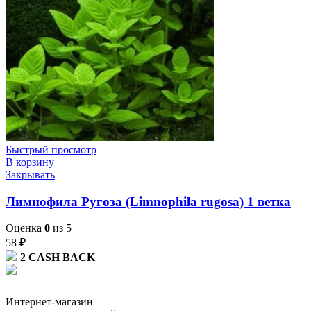
Быстрый просмотр
В корзину
Закрывать
Лимнофила Ругоза (Limnophila rugosa) 1 ветка
Оценка
0
из 5
58
₽
2
CASH BACK
Интернет-магазин