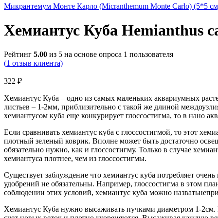
Микрантемум Монте Карло (Micranthemum Monte Carlo) (5*5 с
Хемиантус Куба Hemianthus cal
Рейтинг
5.00
из 5 на основе опроса
1
пользователя
(
1
отзыв клиента)
322
₽
Хемиантус Куба – одно из самых маленьких аквариумных расте
листьев – 1-2мм, приблизительно с такой же длиной междоузли
хемиантусом куба еще конкурирует глоссостигма, то в нано а
Если сравнивать хемиантус куба с глоссостигмой, то этот хеми
плотный зеленый коврик. Вполне может быть достаточно освещен
обязательно нужно, как и глоссостигму. Только в случае хемиа
хемиантуса плотнее, чем из глоссостигмы.
Существует заблуждение что хемиантус куба потребляет очень
удобрений не обязательны. Например, глоссостигма в этом план
соблюдении этих условий, хемиантус куба можно назватьнеп
Хемиантус Куба нужно высаживать пучками диаметром 1-2см. И
счет новых веток и плотно укореняются. Высаживая каждую вет