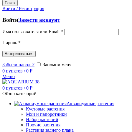
Поиск
Войти / Регистрация
Войти
Завести аккаунт
Имя пользователя или Email
*
Пароль
*
Авторизоваться
Забыли пароль?
Запомни меня
0
пунктов
/
0
₽
Меню
0
пунктов
/
0
₽
Обзор категорий
Аквариумные растения
Кустовые растения
Мхи и папоротники
Набор растений
Прочие растения
Растения заднего плана