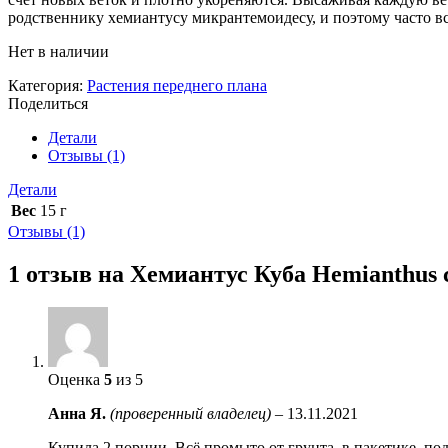
родственнику хемиантусу микрантемоидесу, и поэтому часто в
Нет в наличии
Категория:
Растения переднего плана
Поделиться
Детали
Отзывы (1)
Детали
Вес
15 г
Отзывы (1)
1 отзыв на
Хемиантус Куба Hemianthus ca
Оценка
5
из 5
Анна Я.
(проверенный владелец)
–
13.11.2021
Купила 2 порции. Всё промыто от грунта, в пакетике, под