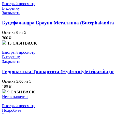
Быстрый просмотр
В корзину
Закрывать
Буцефаландра Брауни Металлика (Bucephalandra “
Оценка
0
из 5
300
₽
15
CASH BACK
Быстрый просмотр
В корзину
Закрывать
Гидрокотила Трипартита (Hydrocotyle tripartita) 
Оценка
5.00
из 5
185
₽
9
CASH BACK
Нет в наличии
Быстрый просмотр
Подробнее