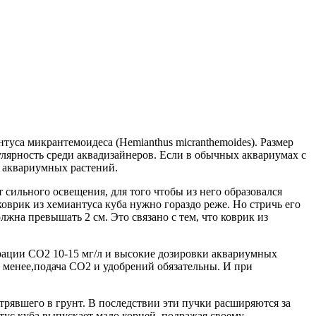
уса микрантемоидеса (Hemianthus micranthemoides). Размер
улярность среди аквадизайнеров. Если в обычных аквариумах с
х аквариумных растений.
т сильного освещения, для того чтобы из него образовался
коврик из хемиантуса куба нужно гораздо реже. Но стричь его
лжна превышать 2 см. Это связано с тем, что коврик из
трации СО2 10-15 мг/л и высокие дозировки аквариумных
не менее,подача СО2 и удобрений обязательны. И при
рявшего в грунт. В последствии эти пучки расширяются за
тус куба выпускает мало корней, подражая своему