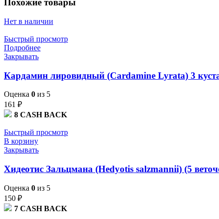
Похожие товары
Нет в наличии
Быстрый просмотр
Подробнее
Закрывать
Кардамин лировидный (Cardamine Lyrata) 3 куст
Оценка
0
из 5
161
₽
8
CASH BACK
Быстрый просмотр
В корзину
Закрывать
Хидеотис Зальцмана (Hedyotis salzmannii) (5 веточ
Оценка
0
из 5
150
₽
7
CASH BACK