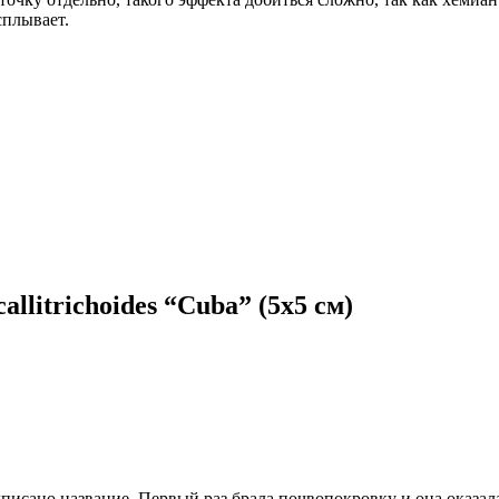
сплывает.
llitrichoides “Cuba” (5х5 см)
писано название. Первый раз брала почвопокровку и она оказала