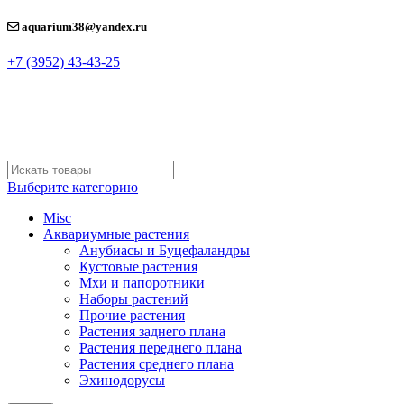
aquarium38@yandex.ru
+7 (3952) 43-43-25
Выберите категорию
Misc
Аквариумные растения
Анубиасы и Буцефаландры
Кустовые растения
Мхи и папоротники
Наборы растений
Прочие растения
Растения заднего плана
Растения переднего плана
Растения среднего плана
Эхинодорусы