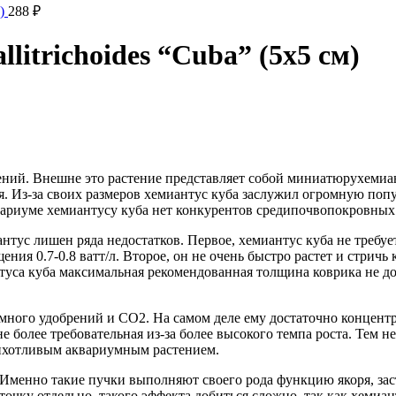
м)
288
₽
litrichoides “Cuba” (5х5 см)
ний. Внешне это растение представляет собой миниатюрухемиант
я. Из-за своих размеров хемиантус куба заслужил огромную поп
квариуме хемиантусу куба нет конкурентов средипочвопокровны
антус лишен ряда недостатков. Первое, хемиантус куба не требуе
ия 0.7-0.8 ватт/л. Второе, он не очень быстро растет и стричь 
нтуса куба максимальная рекомендованная толщина коврика не до
 много удобрений и СО2. На самом деле ему достаточно концен
е более требовательная из-за более высокого темпа роста. Тем 
рихотливым аквариумным растением.
менно такие пучки выполняют своего рода функцию якоря, заст
очку отдельно, такого эффекта добиться сложно, так как хемиан