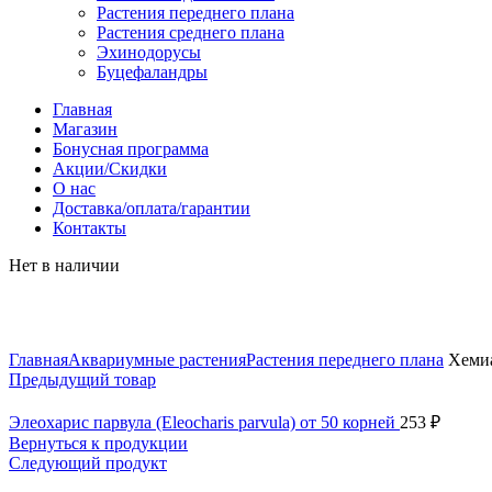
Растения переднего плана
Растения среднего плана
Эхинодорусы
Буцефаландры
Главная
Магазин
Бонусная программа
Акции/Скидки
О нас
Доставка/оплата/гарантии
Контакты
Нет в наличии
Нажмите, чтобы увеличить
Главная
Аквариумные растения
Растения переднего плана
Хемиан
Предыдущий товар
Элеохарис парвула (Eleocharis parvula) от 50 корней
253
₽
Вернуться к продукции
Следующий продукт