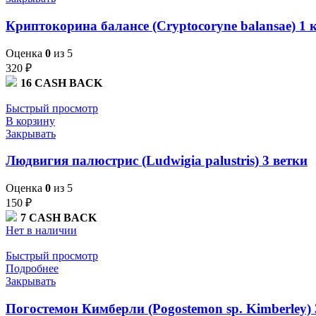
Криптокорина балансе (Cryptocoryne balansae) 1 
Оценка
0
из 5
320
₽
16
CASH BACK
Быстрый просмотр
В корзину
Закрывать
Людвигия палюстрис (Ludwigia palustris) 3 ветки
Оценка
0
из 5
150
₽
7
CASH BACK
Нет в наличии
Быстрый просмотр
Подробнее
Закрывать
Погостемон Кимберли (Pogostemon sp. Kimberley) 