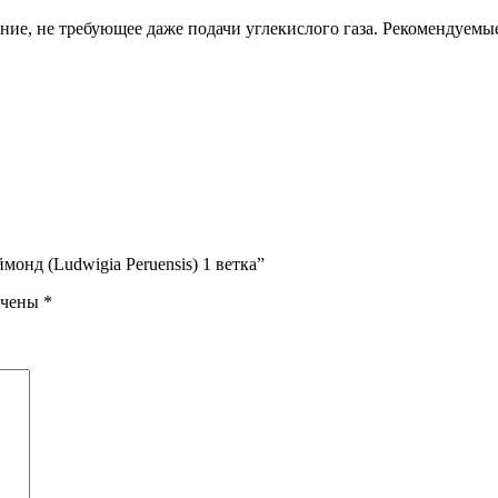
ие, не требующее даже подачи углекислого газа. Рекомендуемые 
онд (Ludwigia Peruensis) 1 ветка”
ечены
*