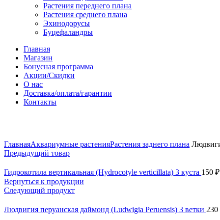
Растения переднего плана
Растения среднего плана
Эхинодорусы
Буцефаландры
Главная
Магазин
Бонусная программа
Акции/Скидки
О нас
Доставка/оплата/гарантии
Контакты
Нажмите, чтобы увеличить
Главная
Аквариумные растения
Растения заднего плана
Людвигия
Предыдущий товар
Гидрокотила вертикальная (Hydrocotyle verticillata) 3 куста
150
₽
Вернуться к продукции
Следующий продукт
Людвигия перуанская даймонд (Ludwigia Peruensis) 3 ветки
230