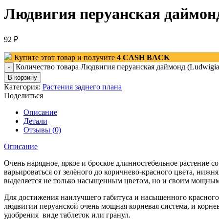
Людвигия перуанская даймонд 
92
₽
Купите этот товар и получите
4
CASH BACK
Количество товара Людвигия перуанская даймонд (Ludwigia P
В корзину
Категория:
Растения заднего плана
Поделиться
Описание
Детали
Отзывы (0)
Описание
Очень нарядное, яркое и броское длинностебельное растение с
варьироваться от зелёного до коричнево-красного цвета, нижня
выделяется не только насыщенным цветом, но и своим мощным 
Для достижения наилучшего габитуса и насыщенного красного 
людвигии перуанской очень мощная корневая система, и корнев
удобрения виде таблеток или гранул.