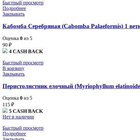
Быстрый просмотр
Подробнее
Закрывать
Кабомба Серебряная (Cabomba Palaeformis) 1 вет
Оценка
0
из 5
90
₽
4
CASH BACK
Быстрый просмотр
В корзину
Закрывать
Перистолистник елочный (Myriophyllum elatinoide
Оценка
0
из 5
115
₽
5
CASH BACK
Нет в наличии
Быстрый просмотр
Подробнее
Закрывать