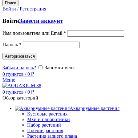
Поиск
Войти / Регистрация
Войти
Завести аккаунт
Имя пользователя или Email
*
Пароль
*
Авторизоваться
Забыли пароль?
Запомни меня
0
пунктов
/
0
₽
Меню
0
пунктов
/
0
₽
Обзор категорий
Аквариумные растения
Кустовые растения
Мхи и папоротники
Набор растений
Прочие растения
Растения заднего плана