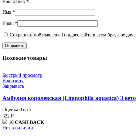
Ваш отзыв
*
Имя
*
Email
*
Сохранить моё имя, email и адрес сайта в этом браузере д
Похожие товары
Быстрый просмотр
В корзину
Закрывать
Амбулия королевская (Limnophila aquatica) 3 вет
Оценка
0
из 5
322
₽
16
CASH BACK
Нет в наличии