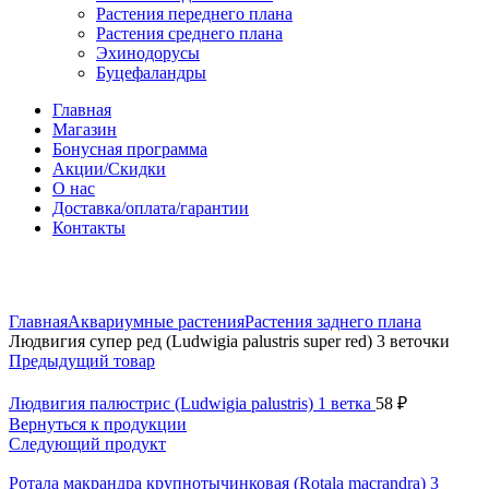
Растения переднего плана
Растения среднего плана
Эхинодорусы
Буцефаландры
Главная
Магазин
Бонусная программа
Акции/Скидки
О нас
Доставка/оплата/гарантии
Контакты
Нажмите, чтобы увеличить
Главная
Аквариумные растения
Растения заднего плана
Людвигия супер ред (Ludwigia palustris super red) 3 веточки
Предыдущий товар
Людвигия палюстрис (Ludwigia palustris) 1 ветка
58
₽
Вернуться к продукции
Следующий продукт
Ротала макрандра крупнотычинковая (Rotala macrandra) 3