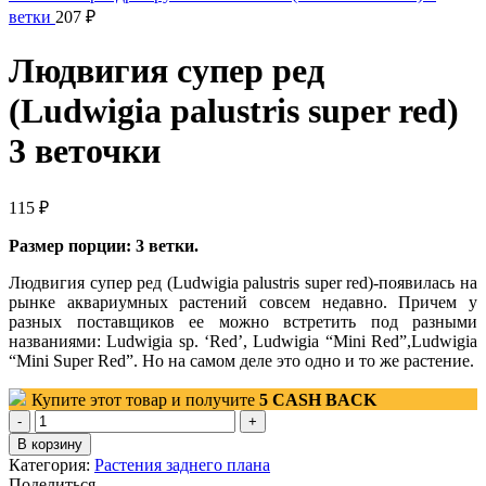
ветки
207
₽
Людвигия супер ред
(Ludwigia palustris super red)
3 веточки
115
₽
Размер порции: 3 ветки.
Людвигия супер ред (Ludwigia palustris super red)-появилась на
рынке аквариумных растений совсем недавно. Причем у
разных поставщиков ее можно встретить под разными
названиями: Ludwigia sp. ‘Red’, Ludwigia “Mini Red”,Ludwigia
“Mini Super Red”. Но на самом деле это одно и то же растение.
Купите этот товар и получите
5
CASH BACK
Количество
товара
В корзину
Людвигия
Категория:
Растения заднего плана
супер
Поделиться