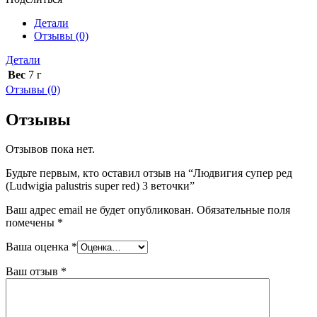
ред
(Ludwigia
Детали
palustris
Отзывы (0)
super
red)
Детали
3
Вес
7 г
веточки
Отзывы (0)
Отзывы
Отзывов пока нет.
Будьте первым, кто оставил отзыв на “Людвигия супер ред
(Ludwigia palustris super red) 3 веточки”
Ваш адрес email не будет опубликован.
Обязательные поля
помечены
*
Ваша оценка
*
Ваш отзыв
*