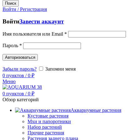
Поиск
Войти / Регистрация
Войти
Завести аккаунт
Имя пользователя или Email
*
Пароль
*
Авторизоваться
Забыли пароль?
Запомни меня
0
пунктов
/
0
₽
Меню
0
пунктов
/
0
₽
Обзор категорий
Аквариумные растения
Кустовые растения
Мхи и папоротники
Набор растений
Прочие растения
Растения заднего плана