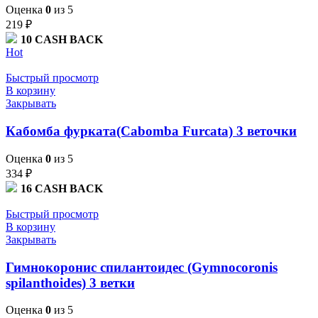
Оценка
0
из 5
219
₽
10
CASH BACK
Hot
Быстрый просмотр
В корзину
Закрывать
Кабомба фурката(Cabomba Furcata) 3 веточки
Оценка
0
из 5
334
₽
16
CASH BACK
Быстрый просмотр
В корзину
Закрывать
Гимнокоронис спилантоидес (Gymnocoronis
spilanthoides) 3 ветки
Оценка
0
из 5