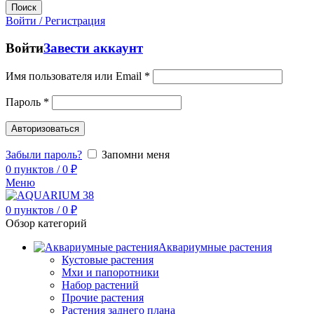
Поиск
Войти / Регистрация
Войти
Завести аккаунт
Имя пользователя или Email
*
Пароль
*
Авторизоваться
Забыли пароль?
Запомни меня
0
пунктов
/
0
₽
Меню
0
пунктов
/
0
₽
Обзор категорий
Аквариумные растения
Кустовые растения
Мхи и папоротники
Набор растений
Прочие растения
Растения заднего плана