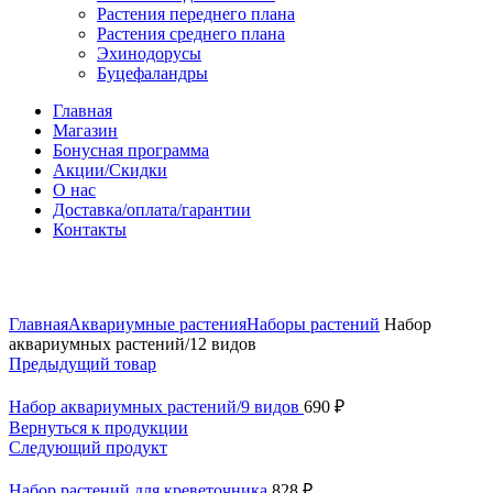
Растения переднего плана
Растения среднего плана
Эхинодорусы
Буцефаландры
Главная
Магазин
Бонусная программа
Акции/Скидки
О нас
Доставка/оплата/гарантии
Контакты
Нажмите, чтобы увеличить
Главная
Аквариумные растения
Наборы растений
Набор
аквариумных растений/12 видов
Предыдущий товар
Набор аквариумных растений/9 видов
690
₽
Вернуться к продукции
Следующий продукт
Набор растений для креветочника
828
₽