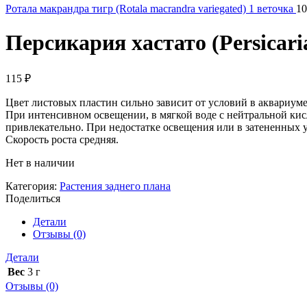
Ротала макрандра тигр (Rotala macrandra variegated) 1 веточка
1
Персикария хастато (Persicaria
115
₽
Цвет листовых пластин сильно зависит от условий в аквариуме
При интенсивном освещении, в мягкой воде с нейтральной кисло
привлекательно. При недостатке освещения или в затененных у
Скорость роста средняя.
Нет в наличии
Категория:
Растения заднего плана
Поделиться
Детали
Отзывы (0)
Детали
Вес
3 г
Отзывы (0)