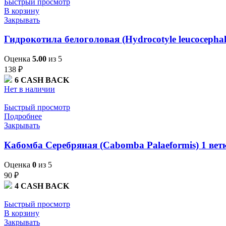
Быстрый просмотр
В корзину
Закрывать
Гидрокотила белоголовая (Hydrocotyle leucocephal
Оценка
5.00
из 5
138
₽
6
CASH BACK
Нет в наличии
Быстрый просмотр
Подробнее
Закрывать
Кабомба Серебряная (Cabomba Palaeformis) 1 вет
Оценка
0
из 5
90
₽
4
CASH BACK
Быстрый просмотр
В корзину
Закрывать