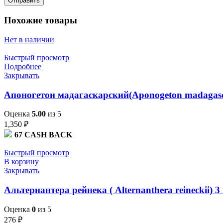
Похожие товары
Нет в наличии
Быстрый просмотр
Подробнее
Закрывать
Апоногетон мадагаскарский(Aponogeton madagascar
Оценка
5.00
из 5
1,350
₽
67
CASH BACK
Быстрый просмотр
В корзину
Закрывать
Альтернантера рейнека ( Alternanthera reineckii) 3
Оценка
0
из 5
276
₽