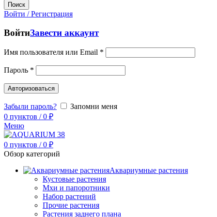
Поиск
Войти / Регистрация
Войти
Завести аккаунт
Имя пользователя или Email
*
Пароль
*
Авторизоваться
Забыли пароль?
Запомни меня
0
пунктов
/
0
₽
Меню
0
пунктов
/
0
₽
Обзор категорий
Аквариумные растения
Кустовые растения
Мхи и папоротники
Набор растений
Прочие растения
Растения заднего плана