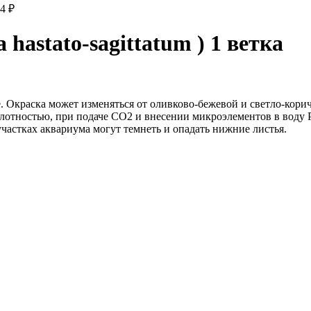
04
₽
 hastato-sagittatum ) 1 ветка
. Окраска может изменяться от оливково-бежевой и светло-корич
тностью, при подаче СО2 и внесении микроэлементов в воду Persi
частках аквариума могут темнеть и опадать нижние листья.