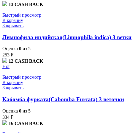
13
CASH BACK
Быстрый просмотр
В корзину
Закрывать
Лимнофила индийская(Limnophila indica) 3 ветки
Оценка
0
из 5
253
₽
12
CASH BACK
Hot
Быстрый просмотр
В корзину
Закрывать
Кабомба фурката(Cabomba Furcata) 3 веточки
Оценка
0
из 5
334
₽
16
CASH BACK