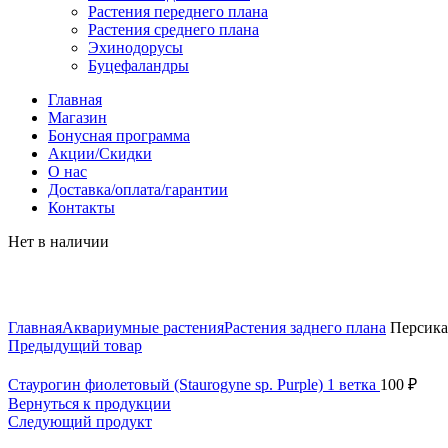
Растения переднего плана
Растения среднего плана
Эхинодорусы
Буцефаландры
Главная
Магазин
Бонусная программа
Акции/Скидки
О нас
Доставка/оплата/гарантии
Контакты
Нет в наличии
Нажмите, чтобы увеличить
Главная
Аквариумные растения
Растения заднего плана
Персикари
Предыдущий товар
Стаурогин фиолетовый (Staurogyne sp. Purple) 1 ветка
100
₽
Вернуться к продукции
Следующий продукт