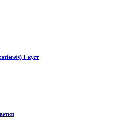
iensis) 1 куст
 ветки