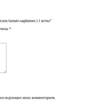
ria hastato-sagittatum ) 1 ветка”
ечены
*
ля последующих моих комментариев.