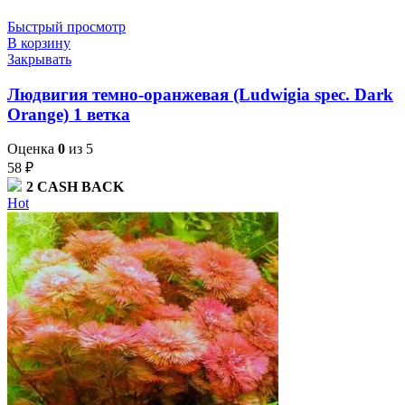
Быстрый просмотр
В корзину
Закрывать
Людвигия темно-оранжевая (Ludwigia spec. Dark
Orange) 1 ветка
Оценка
0
из 5
58
₽
2
CASH BACK
Hot