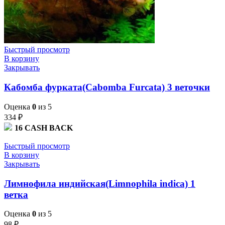
Быстрый просмотр
В корзину
Закрывать
Кабомба фурката(Cabomba Furcata) 3 веточки
Оценка
0
из 5
334
₽
16
CASH BACK
Быстрый просмотр
В корзину
Закрывать
Лимнофила индийская(Limnophila indica) 1
ветка
Оценка
0
из 5
98
₽