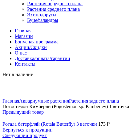
Растения переднего плана
Растения среднего плана
Эхинодорусы
Буцефаландры
Главная
Магазин
Бонусная программа
Акции/Скидки
О нас
Доставка/оплата/гарантии
Контакты
Нет в наличии
Нажмите, чтобы увеличить
Главная
Аквариумные растения
Растения заднего плана
Погостемон Кимберли (Pogostemon sp. Kimberley) 1 веточка
Предыдущий товар
Ротала батерфляй (Rotala Butterfly) 3 веточки
173
₽
Вернуться к продукции
Следующий продукт