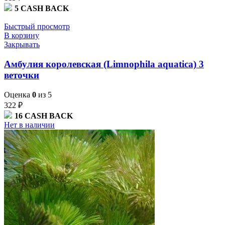
5
CASH BACK
Быстрый просмотр
В корзину
Закрывать
Амбулия королевская (Limnophila aquatica) 3
веточки
Оценка
0
из 5
322
₽
16
CASH BACK
Нет в наличии