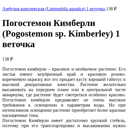
Амбулия королевская (Limnophila aquatica) 1 веточка
138
₽
Погостемон Кимберли
(Pogostemon sp. Kimberley) 1
веточка
138
₽
Погостемон кимберли – красивое и необычное растение. Его
листья имеют зазубренный край и красивую розово-
коричневую окраску, все это придает кусту хороший габитус и
высокий декоративные качества. Растение желательно
высаживать на переднем плане или в центральной части
аквариума, где растение будет смотреться особенно красиво.
Погостемон кимберли предъявляет не очень высокие
требования к освещению и параметрам воды. Но при
интенсивном освещении растение приобретает более красные
насыщенные тона.
Погостемон Кимберли имеет достаточно хрупкий стебель,
поэтому при его транспортировке и высаживании нужно