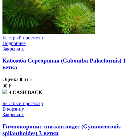
Быстрый просмотр
Подробнее
Закрывать
Кабомба Серебряная (Cabomba Palaeformis) 1
ветка
Оценка
0
из 5
90
₽
4
CASH BACK
Быстрый просмотр
В корзину
Закрывать
Гимнокоронис спилантоидес (Gymnocoronis
spilanthoides) 3 ветки