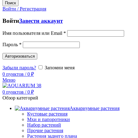
Поиск
Войти / Регистрация
Войти
Завести аккаунт
Имя пользователя или Email
*
Пароль
*
Авторизоваться
Забыли пароль?
Запомни меня
0
пунктов
/
0
₽
Меню
0
пунктов
/
0
₽
Обзор категорий
Аквариумные растения
Кустовые растения
Мхи и папоротники
Набор растений
Прочие растения
Растения заднего плана