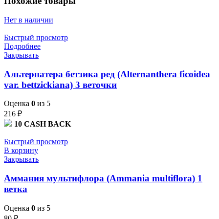
Похожие товары
Нет в наличии
Быстрый просмотр
Подробнее
Закрывать
Альтернатера бетзика ред (Alternanthera ficoidea
var. bettzickiana) 3 веточки
Оценка
0
из 5
216
₽
10
CASH BACK
Быстрый просмотр
В корзину
Закрывать
Аммания мультифлора (Ammania multiflora) 1
ветка
Оценка
0
из 5
80
₽