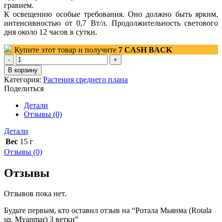
гравием.
К освещению особые требования. Оно должно быть ярким,
интенсивностью от 0,7 Вт/л. Продолжительность светового
дня около 12 часов в сутки.
Купите этот товар и получите
7
CASH BACK
Количество
товара
В корзину
Ротала
Категория:
Растения среднего плана
Мьянма
Поделиться
(Rotala
sp.
Детали
Myanmar)
Отзывы (0)
3
ветки
Детали
Вес
15 г
Отзывы (0)
Отзывы
Отзывов пока нет.
Будьте первым, кто оставил отзыв на “Ротала Мьянма (Rotala
sp. Myanmar) 3 ветки”