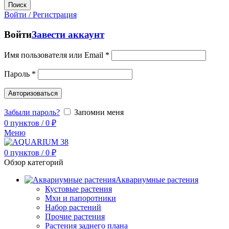
Поиск
Войти / Регистрация
Войти
Завести аккаунт
Имя пользователя или Email
*
Пароль
*
Авторизоваться
Забыли пароль?
Запомни меня
0
пунктов
/
0
₽
Меню
0
пунктов
/
0
₽
Обзор категорий
Аквариумные растения
Кустовые растения
Мхи и папоротники
Набор растений
Прочие растения
Растения заднего плана