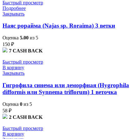
Быстрый просмотр
Подробнее
Закрывать
Наяс рорайма (Najas sp. Roraima) 3 ветки
Оценка
5.00
из 5
150
₽
7
CASH BACK
Быстрый просмотр
В корзину
Закрывать
Гигрофила синема или деморфная (Hygrophila
difformis или Synnema triflorum) 1 веточка
Оценка
0
из 5
58
₽
2
CASH BACK
Быстрый просмотр
В корзину