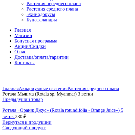
Растения переднего плана
Растения среднего плана
Эхинодорусы
Буцефаландры
Главная
Магазин
Бонусная программа
Акции/Скидки
О нас
Доставка/оплата/гарантии
Контакты
Нажмите, чтобы увеличить
Главная
Аквариумные растения
Растения среднего плана
Ротала Мьянма (Rotala sp. Myanmar) 3 ветки
Предыдущий товар
Ротала «Оранж Джус» (Rotala rotundifolia «Orange Juice») 5
веток
230
₽
Вернуться к продукции
Следующий продукт