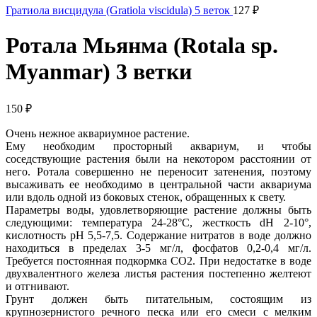
Гратиола висцидула (Gratiola viscidula) 5 веток
127
₽
Ротала Мьянма (Rotala sp.
Myanmar) 3 ветки
150
₽
Очень нежное аквариумное растение.
Ему необходим просторный аквариум, и чтобы
соседствующие растения были на некотором расстоянии от
него. Ротала совершенно не переносит затенения, поэтому
высаживать ее необходимо в центральной части аквариума
или вдоль одной из боковых стенок, обращенных к свету.
Параметры воды, удовлетворяющие растение должны быть
следующими: температура 24-28°С, жесткость dH 2-10°,
кислотность pH 5,5-7,5. Содержание нитратов в воде должно
находиться в пределах 3-5 мг/л, фосфатов 0,2-0,4 мг/л.
Требуется постоянная подкормка CO2. При недостатке в воде
двухвалентного железа листья растения постепенно желтеют
и отгнивают.
Грунт должен быть питательным, состоящим из
крупнозернистого речного песка или его смеси с мелким