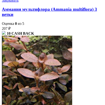
Закрывать
Аммания мультифлора (Ammania multiflora) 3
ветки
Оценка
0
из 5
207
₽
10
CASH BACK