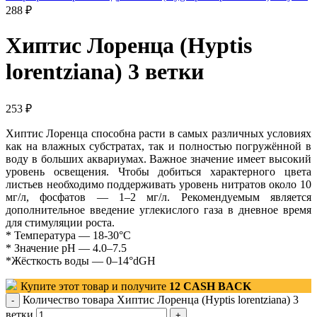
288
₽
Хиптис Лоренца (Hyptis
lorentziana) 3 ветки
253
₽
Хиптис Лоренца способна расти в самых различных условиях
как на влажных субстратах, так и полностью погружённой в
воду в больших аквариумах. Важное значение имеет высокий
уровень освещения. Чтобы добиться характерного цвета
листьев необходимо поддерживать уровень нитратов около 10
мг/л, фосфатов — 1–2 мг/л. Рекомендуемым является
дополнительное введение углекислого газа в дневное время
для стимуляции роста.
* Температура — 18-30°С
* Значение рН — 4.0–7.5
*Жёсткость воды — 0–14°dGH
Купите этот товар и получите
12
CASH BACK
Количество товара Хиптис Лоренца (Hyptis lorentziana) 3
ветки