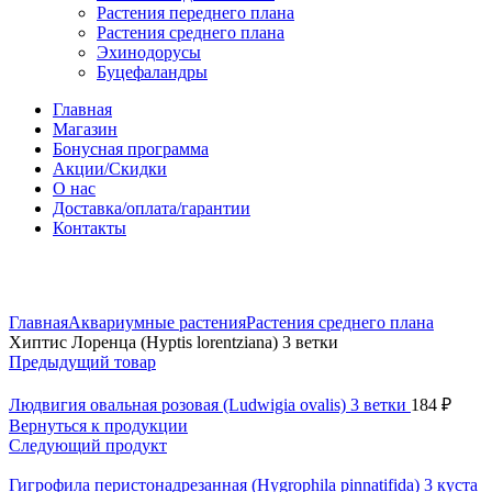
Растения переднего плана
Растения среднего плана
Эхинодорусы
Буцефаландры
Главная
Магазин
Бонусная программа
Акции/Скидки
О нас
Доставка/оплата/гарантии
Контакты
Нажмите, чтобы увеличить
Главная
Аквариумные растения
Растения среднего плана
Хиптис Лоренца (Hyptis lorentziana) 3 ветки
Предыдущий товар
Людвигия овальная розовая (Ludwigia ovalis) 3 ветки
184
₽
Вернуться к продукции
Следующий продукт
Гигрофила перистонадрезанная (Hygrophila pinnatifida) 3 куста