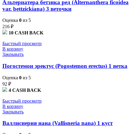
Альтернатера бетзика ред (Alternanthera ficoidea
var. bettzickiana) 3 веточки
Оценка
0
из 5
216
₽
10
CASH BACK
Быстрый просмотр
В корзину
Закрывать
Погостемон эректус (Pogostemon erectus) 1 ветка
Оценка
0
из 5
92
₽
4
CASH BACK
Быстрый просмотр
В корзину
Закрывать
Валлиснерия нана (Vallisneria nana) 1 куст