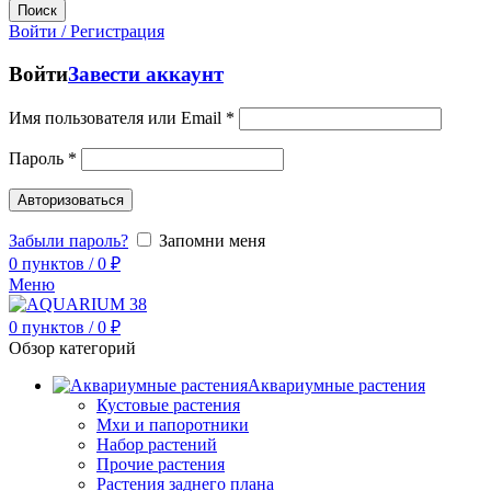
Поиск
Войти / Регистрация
Войти
Завести аккаунт
Имя пользователя или Email
*
Пароль
*
Авторизоваться
Забыли пароль?
Запомни меня
0
пунктов
/
0
₽
Меню
0
пунктов
/
0
₽
Обзор категорий
Аквариумные растения
Кустовые растения
Мхи и папоротники
Набор растений
Прочие растения
Растения заднего плана