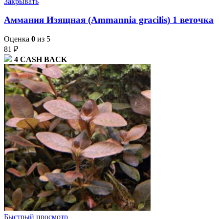
Закрывать
Аммания Изящная (Ammannia gracilis) 1 веточка
Оценка
0
из 5
81
₽
4
CASH BACK
Быстрый просмотр