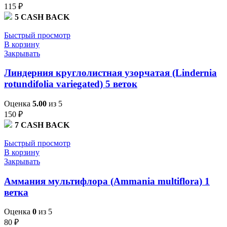
115
₽
5
CASH BACK
Быстрый просмотр
В корзину
Закрывать
Линдерния круглолистная узорчатая (Lindernia
rotundifolia variegated) 5 веток
Оценка
5.00
из 5
150
₽
7
CASH BACK
Быстрый просмотр
В корзину
Закрывать
Аммания мультифлора (Ammania multiflora) 1
ветка
Оценка
0
из 5
80
₽