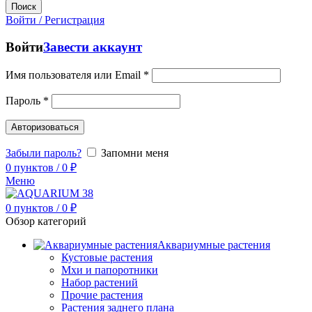
Поиск
Войти / Регистрация
Войти
Завести аккаунт
Имя пользователя или Email
*
Пароль
*
Авторизоваться
Забыли пароль?
Запомни меня
0
пунктов
/
0
₽
Меню
0
пунктов
/
0
₽
Обзор категорий
Аквариумные растения
Кустовые растения
Мхи и папоротники
Набор растений
Прочие растения
Растения заднего плана