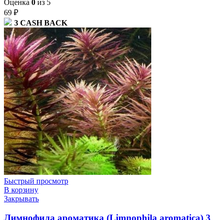
Оценка
0
из 5
69
₽
3
CASH BACK
Быстрый просмотр
В корзину
Закрывать
Лимнофила ароматика (Limnophila aromatica) 3