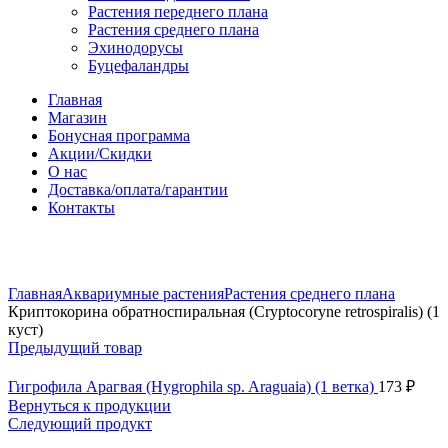
Растения переднего плана
Растения среднего плана
Эхинодорусы
Буцефаландры
Главная
Магазин
Бонусная программа
Акции/Скидки
О нас
Доставка/оплата/гарантии
Контакты
Нажмите, чтобы увеличить
Главная
Аквариумные растения
Растения среднего плана
Криптокорина обратноспиральная (Cryptocoryne retrospiralis) (1
куст)
Предыдущий товар
Гигрофила Арагвая (Hygrophila sp. Araguaia) (1 ветка)
173
₽
Вернуться к продукции
Следующий продукт