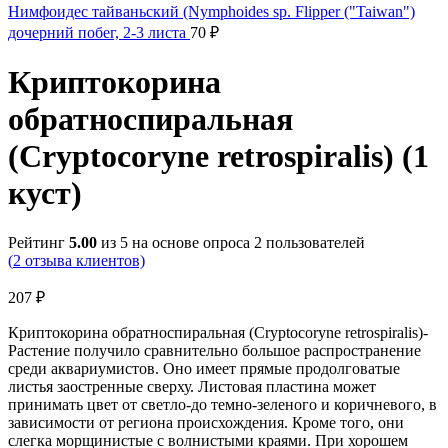
Нимфоидес тайваньский (Nymphoides sp. Flipper ("Taiwan")
дочерний побег, 2-3 листа
70
₽
Криптокорина
обратноспиральная
(Cryptocoryne retrospiralis) (1
куст)
Рейтинг
5.00
из 5 на основе опроса
2
пользователей
(
2
отзыва клиентов)
207
₽
Криптокорина обратноспиральная (Cryptocoryne retrospiralis)-
Растение получило сравнительно большое распространение
среди аквариумистов. Оно имеет прямые продолговатые
листья заостренные сверху. Листовая пластина может
принимать цвет от светло-до темно-зеленого и коричневого, в
зависимости от региона происхождения. Кроме того, они
слегка морщинистые с волнистыми краями. При хорошем