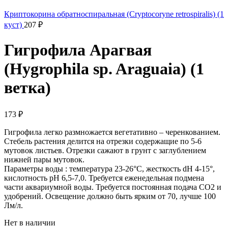
Криптокорина обратноспиральная (Cryptocoryne retrospiralis) (1
куст)
207
₽
Гигрофила Арагвая
(Hygrophila sp. Araguaia) (1
ветка)
173
₽
Гигрофила легко размножается вегетативно – черенкованием.
Стебель растения делится на отрезки содержащие по 5-6
мутовок листьев. Отрезки сажают в грунт с заглублением
нижней пары мутовок.
Параметры воды : температура 23-26°С, жесткость dH 4-15°,
кислотность pH 6,5-7,0. Требуется еженедельная подмена
части аквариумной воды. Требуется постоянная подача CO2 и
удобрений. Освещение должно быть ярким от 70, лучше 100
Лм/л.
Нет в наличии