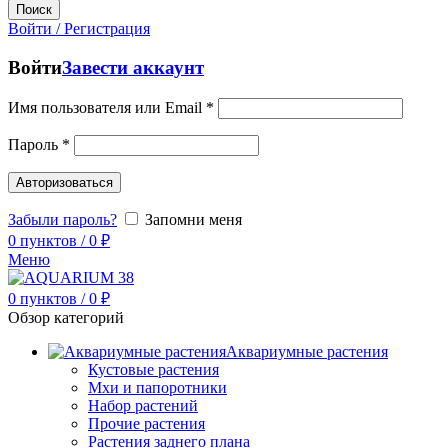
Поиск
Войти / Регистрация
Войти
Завести аккаунт
Имя пользователя или Email
*
Пароль
*
Авторизоваться
Забыли пароль?
Запомни меня
0
пунктов
/
0
₽
Меню
0
пунктов
/
0
₽
Обзор категорий
Аквариумные растения
Кустовые растения
Мхи и папоротники
Набор растений
Прочие растения
Растения заднего плана