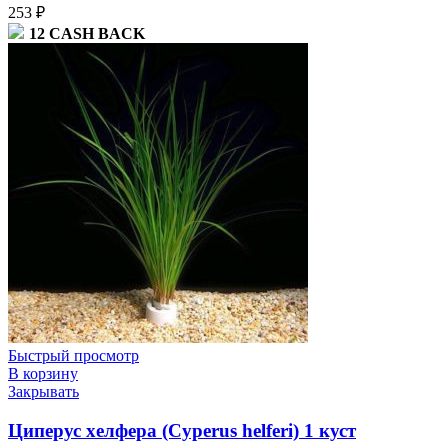
253
₽
12
CASH BACK
Быстрый просмотр
В корзину
Закрывать
Циперус хелфера (Cyperus helferi) 1 куст