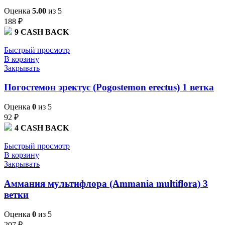
Оценка
5.00
из 5
188
₽
9
CASH BACK
Быстрый просмотр
В корзину
Закрывать
Погостемон эректус (Pogostemon erectus) 1 ветка
Оценка
0
из 5
92
₽
4
CASH BACK
Быстрый просмотр
В корзину
Закрывать
Аммания мультифлора (Ammania multiflora) 3
ветки
Оценка
0
из 5
207
₽