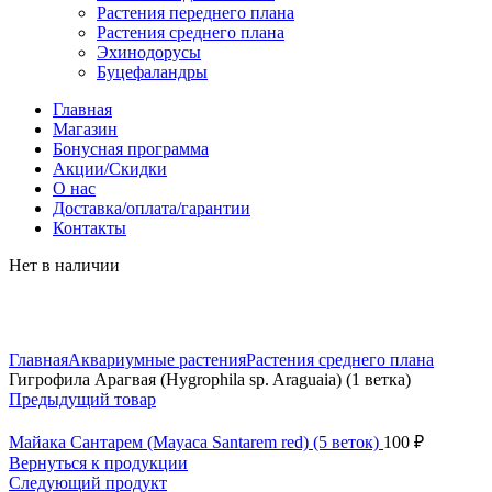
Растения переднего плана
Растения среднего плана
Эхинодорусы
Буцефаландры
Главная
Магазин
Бонусная программа
Акции/Скидки
О нас
Доставка/оплата/гарантии
Контакты
Нет в наличии
Нажмите, чтобы увеличить
Главная
Аквариумные растения
Растения среднего плана
Гигрофила Арагвая (Hygrophila sp. Araguaia) (1 ветка)
Предыдущий товар
Майака Сантарем (Mayaca Santarem red) (5 веток)
100
₽
Вернуться к продукции
Следующий продукт