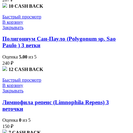
10
CASH BACK
Быстрый просмотр
В корзину
Закрывать
Полигониум Сан-Пауло (Polygonum sp. Sao
Paulo ) 3 ветки
Оценка
5.00
из 5
240
₽
12
CASH BACK
Быстрый просмотр
В корзину
Закрывать
Лимнофила репенс (Limnophila Repens) 3
веточки
Оценка
0
из 5
150
₽
7
CASH BACK