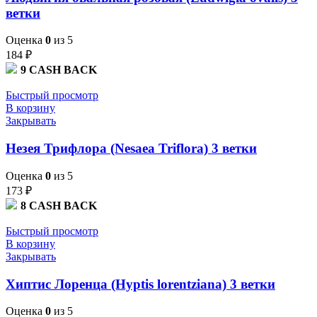
ветки
Оценка
0
из 5
184
₽
9
CASH BACK
Быстрый просмотр
В корзину
Закрывать
Незея Трифлора (Nesaea Triflora) 3 ветки
Оценка
0
из 5
173
₽
8
CASH BACK
Быстрый просмотр
В корзину
Закрывать
Хиптис Лоренца (Hyptis lorentziana) 3 ветки
Оценка
0
из 5