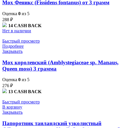
Мох Феникс (Fissidens fontanus) от 3 грамм
Оценка
0
из 5
288
₽
14
CASH BACK
Нет в наличии
Быстрый просмотр
Подробнее
Закрывать
Мох королевский (Amblystegiaceae sp. Manaus,
Queen moss) 3 грамма
Оценка
0
из 5
276
₽
13
CASH BACK
Быстрый просмотр
В корзину
Закрывать
Папоротник таиландский узколистный