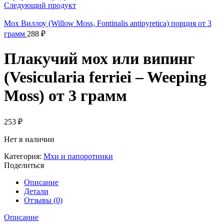
Следующий продукт
Мох Виллоу (Willow Moss, Fontinalis antipyretica) порция от 3
грамм
288
₽
Плакучий мох или випинг
(Vesicularia ferriei – Weeping
Moss) от 3 грамм
253
₽
Нет в наличии
Категория:
Мхи и папоротники
Поделиться
Описание
Детали
Отзывы (0)
Описание