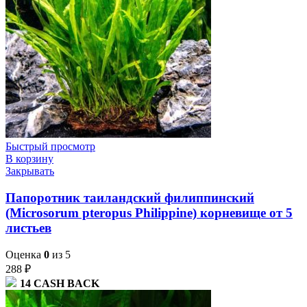
Быстрый просмотр
В корзину
Закрывать
Папоротник таиландский филиппинский
(Microsorum pteropus Philippine) корневище от 5
листьев
Оценка
0
из 5
288
₽
14
CASH BACK