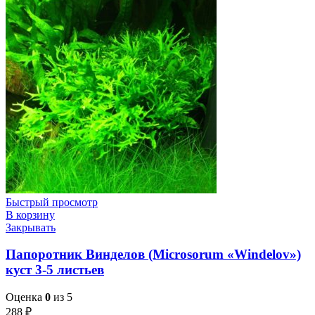
Быстрый просмотр
В корзину
Закрывать
Папоротник Винделов (Microsorum «Windelov»)
куст 3-5 листьев
Оценка
0
из 5
288
₽