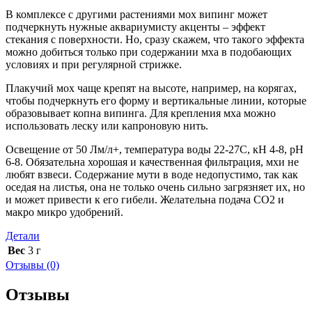
В комплексе с другими растениями мох випинг может
подчеркнуть нужные аквариумисту акценты – эффект
стекания с поверхности. Но, сразу скажем, что такого эффекта
можно добиться только при содержании мха в подобающих
условиях и при регулярной стрижке.
Плакучий мох чаще крепят на высоте, например, на корягах,
чтобы подчеркнуть его форму и вертикальные линии, которые
образовывает копна випинга. Для крепления мха можно
использовать леску или капроновую нить.
Освещение от 50 Лм/л+, температура воды 22-27С, кH 4-8, pH
6-8. Обязательна хорошая и качественная фильтрация, мхи не
любят взвеси. Содержание мути в воде недопустимо, так как
оседая на листья, она не только очень сильно загрязняет их, но
и может привести к его гибели. Желательна подача CO2 и
макро микро удобрений.
Детали
Вес
3 г
Отзывы (0)
Отзывы