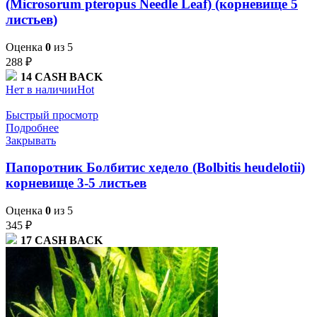
(Microsorum pteropus Needle Leaf) (корневище 5
листьев)
Оценка
0
из 5
288
₽
14
CASH BACK
Нет в наличии
Hot
Быстрый просмотр
Подробнее
Закрывать
Папоротник Болбитис хедело (Bolbitis heudelotii)
корневище 3-5 листьев
Оценка
0
из 5
345
₽
17
CASH BACK