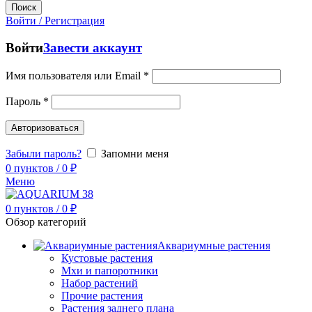
Поиск
Войти / Регистрация
Войти
Завести аккаунт
Имя пользователя или Email
*
Пароль
*
Авторизоваться
Забыли пароль?
Запомни меня
0
пунктов
/
0
₽
Меню
0
пунктов
/
0
₽
Обзор категорий
Аквариумные растения
Кустовые растения
Мхи и папоротники
Набор растений
Прочие растения
Растения заднего плана