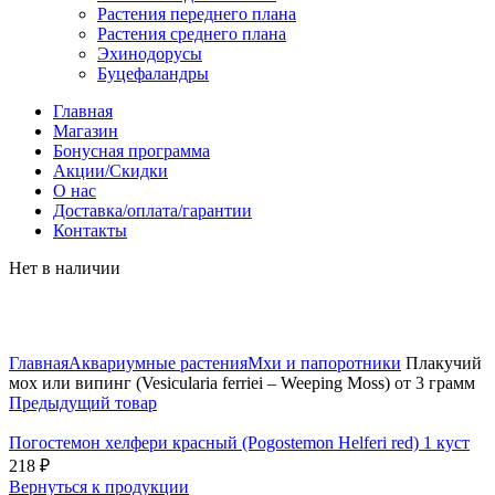
Растения переднего плана
Растения среднего плана
Эхинодорусы
Буцефаландры
Главная
Магазин
Бонусная программа
Акции/Скидки
О нас
Доставка/оплата/гарантии
Контакты
Нет в наличии
Нажмите, чтобы увеличить
Главная
Аквариумные растения
Мхи и папоротники
Плакучий
мох или випинг (Vesicularia ferriei – Weeping Moss) от 3 грамм
Предыдущий товар
Погостемон хелфери красный (Pogostemon Helferi red) 1 куст
218
₽
Вернуться к продукции