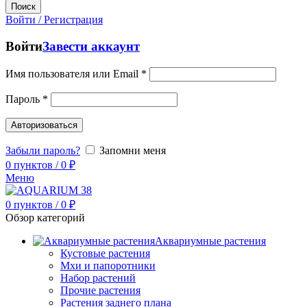
Поиск
Войти / Регистрация
Войти
Завести аккаунт
Имя пользователя или Email
*
Пароль
*
Авторизоваться
Забыли пароль?
Запомни меня
0
пунктов
/
0
₽
Меню
0
пунктов
/
0
₽
Обзор категорий
Аквариумные растения
Кустовые растения
Мхи и папоротники
Набор растений
Прочие растения
Растения заднего плана