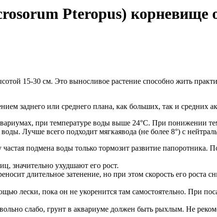
rosorum Pteropus) корневище о
ысотой 15-30 см. Это выносливое растение способно жить практ
ием заднего или среднего плана, как больших, так и средних а
вариумах, при температуре воды выше 24°С. При понижении тем
оды. Лучше всего подходит мягкаявода (не более 8°) с нейтрал
частая подмена воды только тормозит развитие папоротника. Под
ц, значительно ухудшают его рост.
еносит длительное затенение, но при этом скорость его роста с
щью лески, пока он не укоренится там самостоятельно. При поса
 довольно слабо, грунт в аквариуме должен быть рыхлым. Не реко