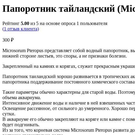
Папоротник тайландский (Mic
Рейтинг
5.00
из 5 на основе опроса
1
пользователя
(
1
отзыв клиента)
300
₽
Microsorum Pteropus представляет собой водный папоротник, в
нижней стороне листьев, это споры, а не признаки болезни.
Закрепленный на камнях и корягах, служит прекрасным украшен
Папоротник таиландский хорошо развивается в тропических ак
папоротника поддерживание постоянного химического состава в
Такие параметры обычно характерны для старой воды. Поэтому 
объема аквариума.
Интенсивное движение воды и наличие в ней взвешенных части
Освещение рассеянное, от сильного до умеренного. Хорошо пер
сутки.
В аквариуме его обычно закрепляют на коряге или камне с помо
будет подгнивать.
Из за того, что корневая система Microsorum Pteropus развита