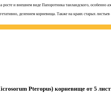
 росте и внешнем виде Папоротника таиландского, особенно аз
вегетативно, делением корневища. Также на краях старых листье
crosorum Pteropus) корневище от 5 лис