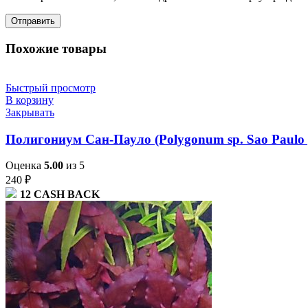
Похожие товары
Быстрый просмотр
В корзину
Закрывать
Полигониум Сан-Пауло (Polygonum sp. Sao Paulo 
Оценка
5.00
из 5
240
₽
12
CASH BACK