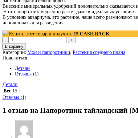
растение сравнительно долго.
Внесение минеральных удобрений положительно сказывается на
Этот папоротник медленно растет даже в идеальных условиях.
В условиях аквариума, это растение, чаще всего размножают 
использовать для разведения.
Купите этот товар и получите
15
CASH BACK
Количество
товара
В корзину
Папоротник
Категории:
Мхи и папоротники
,
Растения среднего плана
тайландский
Поделиться
(Microsorum
Pteropus)
Детали
корневище
Отзывы (1)
от
5
Детали
листьев
Вес
15 г
Отзывы (1)
1 отзыв на
Папоротник тайландский (Mi