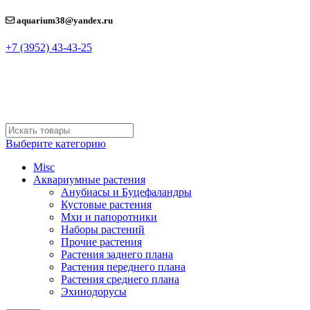
aquarium38@yandex.ru
+7 (3952) 43-43-25
Выберите категорию
Misc
Аквариумные растения
Анубиасы и Буцефаландры
Кустовые растения
Мхи и папоротники
Наборы растений
Прочие растения
Растения заднего плана
Растения переднего плана
Растения среднего плана
Эхинодорусы