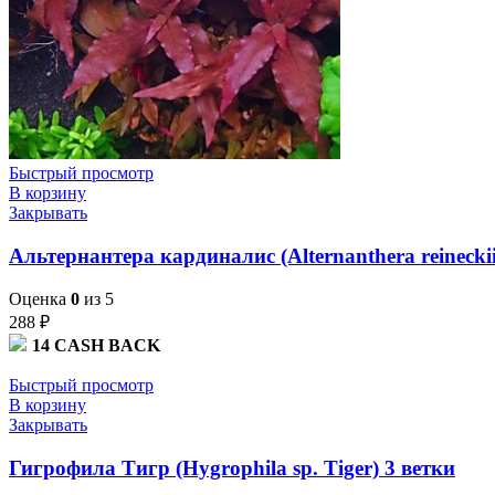
Быстрый просмотр
В корзину
Закрывать
Альтернантера кардиналис (Alternanthera reineckii 
Оценка
0
из 5
288
₽
14
CASH BACK
Быстрый просмотр
В корзину
Закрывать
Гигрофила Тигр (Hygrophila sp. Tiger) 3 ветки