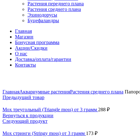
Растения переднего плана
Растения среднего плана
Эхинодорусы
Буцефаландры
Главная
Магазин
Бонусная программа
Акции/Скидки
О нас
Доставка/оплата/гарантии
Контакты
Нажмите, чтобы увеличить
Главная
Аквариумные растения
Растения среднего плана
Папорот
Предыдущий товар
Мох треугольный (Triangle moss) от 3 грамм
288
₽
Вернуться к продукции
Следующий продукт
Мох стринги (Stringy moss) от 3 грамм
173
₽