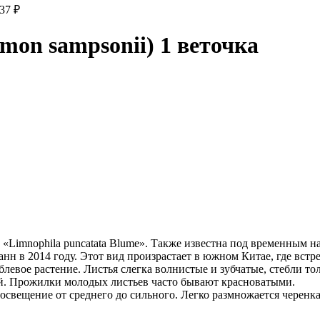
437
₽
mon sampsonii) 1 веточка
Limnophila puncatata Blume». Также известна под временным наз
 в 2014 году. Этот вид произрастает в южном Китае, где встреча
евое растение. Листья слегка волнистые и зубчатые, стебли тол
ный. Прожилки молодых листьев часто бывают красноватыми.
свещение от среднего до сильного. Легко размножается черенка