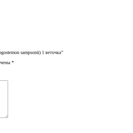
gostemon sampsonii) 1 веточка”
ечены
*