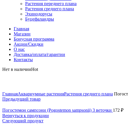
Растения переднего плана
Растения среднего плана
Эхинодорусы
Буцефаландры
Главная
Магазин
Бонусная программа
Акции/Скидки
О нас
Доставка/оплата/гарантии
Контакты
Нет в наличии
Hot
Нажмите, чтобы увеличить
Главная
Аквариумные растения
Растения среднего плана
Погосте
Предыдущий товар
Погостемон сампсони (Pogostemon sampsonii) 3 веточки
172
₽
Вернуться к продукции
Следующий продукт