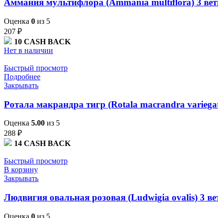
Аммания мультифлора (Ammania multiflora) 3 ве
Оценка
0
из 5
207
₽
10
CASH BACK
Нет в наличии
Быстрый просмотр
Подробнее
Закрывать
Ротала макрандра тигр (Rotala macrandra variegat
Оценка
5.00
из 5
288
₽
14
CASH BACK
Быстрый просмотр
В корзину
Закрывать
Людвигия овальная розовая (Ludwigia ovalis) 3 ве
Оценка
0
из 5