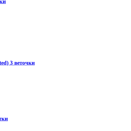
тки
ed) 3 веточки
тки