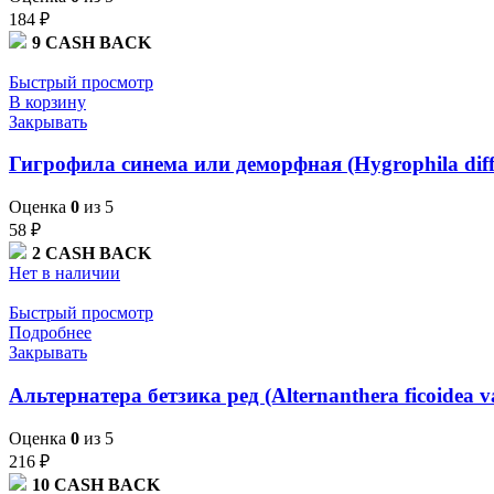
184
₽
9
CASH BACK
Быстрый просмотр
В корзину
Закрывать
Гигрофила синема или деморфная (Hygrophila diff
Оценка
0
из 5
58
₽
2
CASH BACK
Нет в наличии
Быстрый просмотр
Подробнее
Закрывать
Альтернатера бетзика ред (Alternanthera ficoidea va
Оценка
0
из 5
216
₽
10
CASH BACK