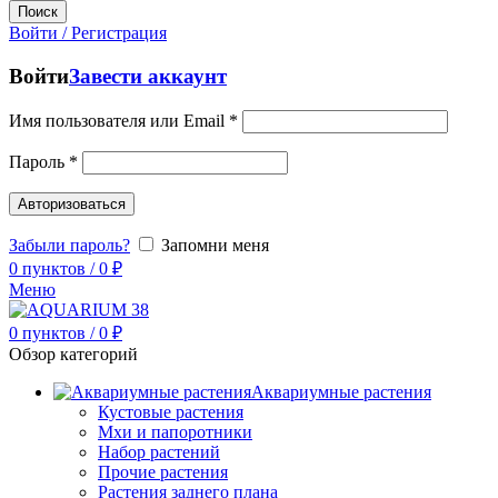
Поиск
Войти / Регистрация
Войти
Завести аккаунт
Имя пользователя или Email
*
Пароль
*
Авторизоваться
Забыли пароль?
Запомни меня
0
пунктов
/
0
₽
Меню
0
пунктов
/
0
₽
Обзор категорий
Аквариумные растения
Кустовые растения
Мхи и папоротники
Набор растений
Прочие растения
Растения заднего плана