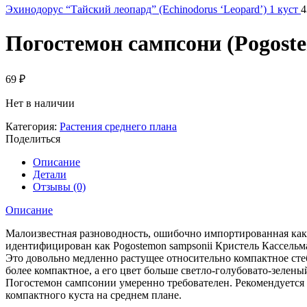
Эхинодорус “Тайский леопард” (Echinodorus ‘Leopard’) 1 куст
Погостемон сампсони (Pogoste
69
₽
Нет в наличии
Категория:
Растения среднего плана
Поделиться
Описание
Детали
Отзывы (0)
Описание
Малоизвестная разноводность, ошибочно импортированная как «
идентифицирован как Pogostemon sampsonii Кристель Кассельманн
Это довольно медленно растущее относительно компактное стебл
более компактное, а его цвет больше светло-голубовато-зеле
Погостемон сампсонии умеренно требователен. Рекомендуется о
компактного куста на среднем плане.