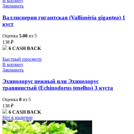
В корзину
Закрывать
Валлиснерия гигантская (Vallisnéria gigantea) 1
куст
Оценка
5.00
из 5
138
₽
6
CASH BACK
Быстрый просмотр
В корзину
Закрывать
Эхинодорус нежный или Эхинодорус
травянистый (Echinodorus tenellus) 3 куста
Оценка
0
из 5
138
₽
6
CASH BACK
Нет в наличии