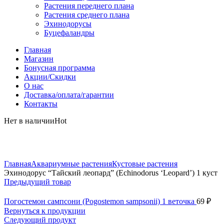
Растения переднего плана
Растения среднего плана
Эхинодорусы
Буцефаландры
Главная
Магазин
Бонусная программа
Акции/Скидки
О нас
Доставка/оплата/гарантии
Контакты
Нет в наличии
Hot
Нажмите, чтобы увеличить
Главная
Аквариумные растения
Кустовые растения
Эхинодорус “Тайский леопард” (Echinodorus ‘Leopard’) 1 куст
Предыдущий товар
Погостемон сампсони (Pogostemon sampsonii) 1 веточка
69
₽
Вернуться к продукции
Следующий продукт