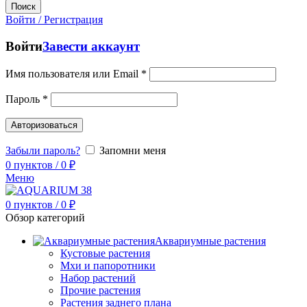
Поиск
Войти / Регистрация
Войти
Завести аккаунт
Имя пользователя или Email
*
Пароль
*
Авторизоваться
Забыли пароль?
Запомни меня
0
пунктов
/
0
₽
Меню
0
пунктов
/
0
₽
Обзор категорий
Аквариумные растения
Кустовые растения
Мхи и папоротники
Набор растений
Прочие растения
Растения заднего плана