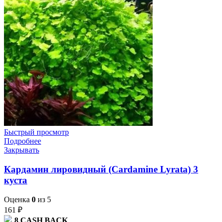
Быстрый просмотр
Подробнее
Закрывать
Кардамин лировидный (Cardamine Lyrata) 3
куста
Оценка
0
из 5
161
₽
8
CASH BACK