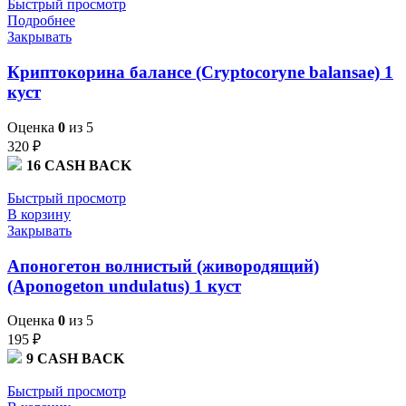
Быстрый просмотр
Подробнее
Закрывать
Криптокорина балансе (Cryptocoryne balansae) 1
куст
Оценка
0
из 5
320
₽
16
CASH BACK
Быстрый просмотр
В корзину
Закрывать
Апоногетон волнистый (живородящий)
(Aponogeton undulatus) 1 куст
Оценка
0
из 5
195
₽
9
CASH BACK
Быстрый просмотр