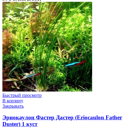
Быстрый просмотр
В корзину
Закрывать
Эриокаулон Фастер Дастер (Eriocaulon Father
Duster) 1 куст