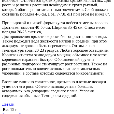
новичков. Отличается ярким красным крапом на листьях. Для
роста и развития растения необходимы: грунт рыхлый,
который обогащен питательными элементами. Слой должен
составить порядка 4-6 см, а рН 7-7,8, dH при этом не ниже 8°.
При широкой и низкой форме куста побеги заметны хорошо.
Достигает высоты 40-50 см. Ширина 35-45 см. Ствол несет
порядка 20-25 листьев,
Для проявления яркости окраски благоприятна мягкая вода.
Также подходит вода жесткости мягкой и средней, при этом
аквариум не должен быть перенаселен. Оптимальная
температура воды 20-23 градуса. Любит хорошее освещение.
Корневая система эхинодоруса мощная, объемное и толстое
корневище нарастает быстро. Обогащенный грунт и
различные подкормки стимулирует рост растения. Также на
рост положительно влияет использование комплексных
удобрений, в составе которых содержатся микроэлементы.
Растение типично солитерное, чрезмерно плотные посадки
угнетают его рост. Обычно используется в больших
аквариумах, как декорации среднего плана. Условия
содержания обычные. Темп роста средний.
Детали
Вес
15 г