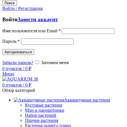
Поиск
Войти / Регистрация
Войти
Завести аккаунт
Имя пользователя или Email
*
Пароль
*
Авторизоваться
Забыли пароль?
Запомни меня
0
пунктов
/
0
₽
Меню
0
пунктов
/
0
₽
Обзор категорий
Аквариумные растения
Кустовые растения
Мхи и папоротники
Набор растений
Прочие растения
Растения заднего плана