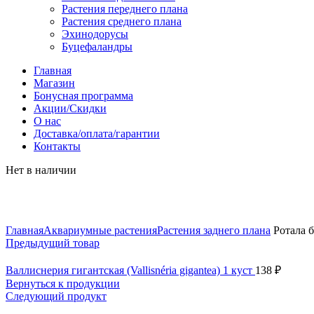
Растения переднего плана
Растения среднего плана
Эхинодорусы
Буцефаландры
Главная
Магазин
Бонусная программа
Акции/Скидки
О нас
Доставка/оплата/гарантии
Контакты
Нет в наличии
Нажмите, чтобы увеличить
Главная
Аквариумные растения
Растения заднего плана
Ротала ба
Предыдущий товар
Валлиснерия гигантская (Vallisnéria gigantea) 1 куст
138
₽
Вернуться к продукции
Следующий продукт