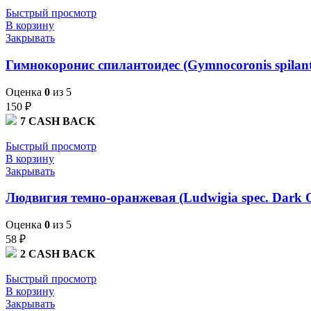
Быстрый просмотр
В корзину
Закрывать
Гимнокоронис спилантоидес (Gymnocoronis spilant
Оценка
0
из 5
150
₽
7
CASH BACK
Быстрый просмотр
В корзину
Закрывать
Людвигия темно-оранжевая (Ludwigia spec. Dark O
Оценка
0
из 5
58
₽
2
CASH BACK
Быстрый просмотр
В корзину
Закрывать