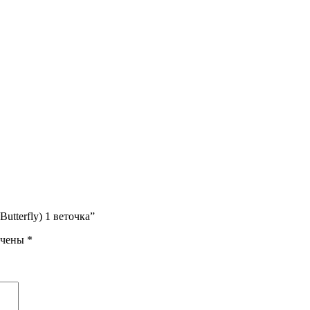
utterfly) 1 веточка”
ечены
*