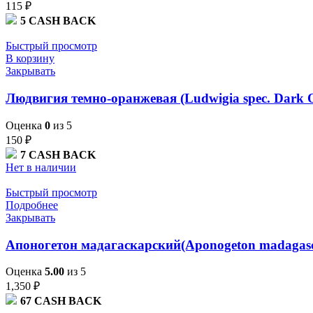
115
₽
5
CASH BACK
Быстрый просмотр
В корзину
Закрывать
Людвигия темно-оранжевая (Ludwigia spec. Dark O
Оценка
0
из 5
150
₽
7
CASH BACK
Нет в наличии
Быстрый просмотр
Подробнее
Закрывать
Апоногетон мадагаскарский(Aponogeton madagascar
Оценка
5.00
из 5
1,350
₽
67
CASH BACK