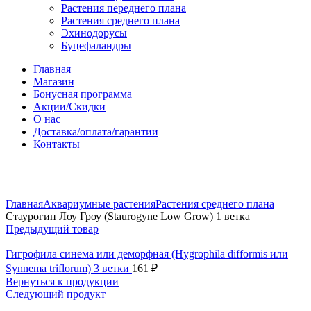
Растения переднего плана
Растения среднего плана
Эхинодорусы
Буцефаландры
Главная
Магазин
Бонусная программа
Акции/Скидки
О нас
Доставка/оплата/гарантии
Контакты
Нажмите, чтобы увеличить
Главная
Аквариумные растения
Растения среднего плана
Стаурогин Лоу Гроу (Staurogyne Low Grow) 1 ветка
Предыдущий товар
Гигрофила синема или деморфная (Hygrophila difformis или
Synnema triflorum) 3 ветки
161
₽
Вернуться к продукции
Следующий продукт