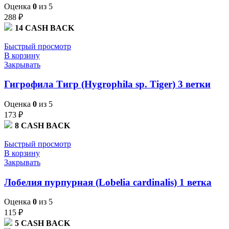
Оценка
0
из 5
288
₽
14
CASH BACK
Быстрый просмотр
В корзину
Закрывать
Гигрофила Тигр (Hygrophila sp. Tiger) 3 ветки
Оценка
0
из 5
173
₽
8
CASH BACK
Быстрый просмотр
В корзину
Закрывать
Лобелия пурпурная (Lobelia cardinalis) 1 ветка
Оценка
0
из 5
115
₽
5
CASH BACK