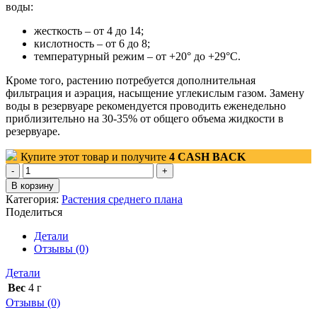
воды:
жесткость – от 4 до 14;
кислотность – от 6 до 8;
температурный режим – от +20° до +29°С.
Кроме того, растению потребуется дополнительная
фильтрация и аэрация, насыщение углекислым газом. Замену
воды в резервуаре рекомендуется проводить еженедельно
приблизительно на 30-35% от общего объема жидкости в
резервуаре.
Купите этот товар и получите
4
CASH BACK
Количество
товара
В корзину
Стаурогин
Категория:
Растения среднего плана
Лоу
Поделиться
Гроу
(Staurogyne
Детали
Low
Отзывы (0)
Grow)
1
Детали
ветка
Вес
4 г
Отзывы (0)