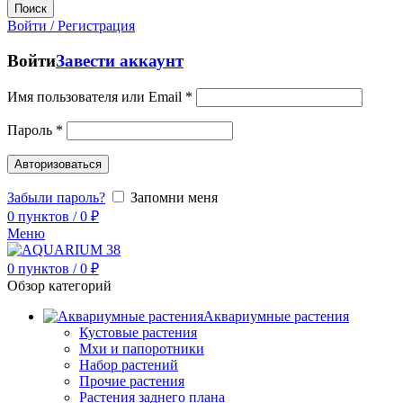
Поиск
Войти / Регистрация
Войти
Завести аккаунт
Имя пользователя или Email
*
Пароль
*
Авторизоваться
Забыли пароль?
Запомни меня
0
пунктов
/
0
₽
Меню
0
пунктов
/
0
₽
Обзор категорий
Аквариумные растения
Кустовые растения
Мхи и папоротники
Набор растений
Прочие растения
Растения заднего плана