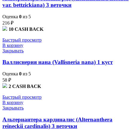
var. bettzickiana) 3 веточки
Оценка
0
из 5
216
₽
10
CASH BACK
Быстрый просмотр
В корзину
Закрывать
Валлиснерия нана (Vallisneria nana) 1 куст
Оценка
0
из 5
58
₽
2
CASH BACK
Быстрый просмотр
В корзину
Закрывать
Альтернантера кардиналис (Alternanthera
reineckii cardinalis) 3 веточки