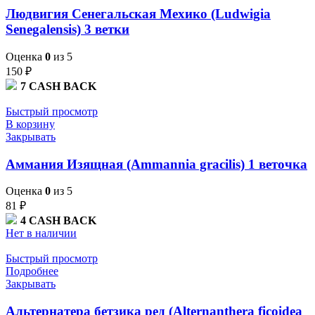
Людвигия Сенегальская Мехико (Ludwigia
Senegalensis) 3 ветки
Оценка
0
из 5
150
₽
7
CASH BACK
Быстрый просмотр
В корзину
Закрывать
Аммания Изящная (Ammannia gracilis) 1 веточка
Оценка
0
из 5
81
₽
4
CASH BACK
Нет в наличии
Быстрый просмотр
Подробнее
Закрывать
Альтернатера бетзика ред (Alternanthera ficoidea