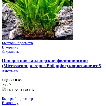
Быстрый просмотр
В корзину
Закрывать
Папоротник таиландский филиппинский
(Microsorum pteropus Philippine) корневище от 5
листьев
Оценка
0
из 5
288
₽
14
CASH BACK
Быстрый просмотр
В корзину