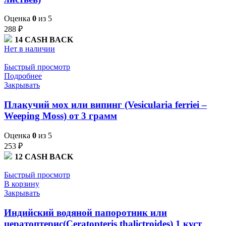
Оценка
0
из 5
288
₽
14
CASH BACK
Нет в наличии
Быстрый просмотр
Подробнее
Закрывать
Плакучий мох или випинг (Vesicularia ferriei –
Weeping Moss) от 3 грамм
Оценка
0
из 5
253
₽
12
CASH BACK
Быстрый просмотр
В корзину
Закрывать
Индийский водяной папоротник или
цератоптерис(Ceratopteris thalictroides) 1 куст