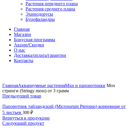
Растения переднего плана
Растения среднего плана
Эхинодорусы
Буцефаландры
Главная
Магазин
Бонусная программа
Акции/Скидки
О нас
Доставка/оплата/гарантии
Контакты
Нажмите, чтобы увеличить
Главная
Аквариумные растения
Мхи и папоротники
Мох
стринги (Stringy moss) от 3 грамм
Предыдущий товар
Папоротник тайландский (Microsorum Pteropus) корневище от
5 листьев
300
₽
Вернуться к продукции
Следующий продукт