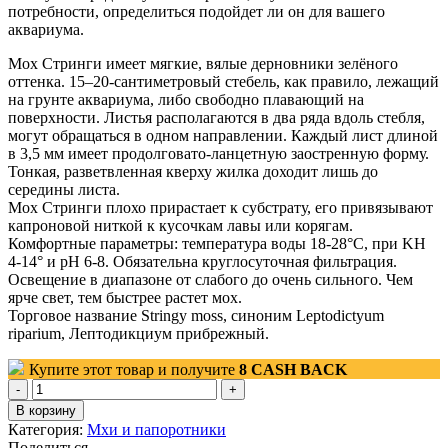
потребности, определиться подойдет ли он для вашего
аквариума.
Мох Стринги имеет мягкие, вялые дерновники зелёного
оттенка. 15–20-сантиметровый стебель, как правило, лежащий
на грунте аквариума, либо свободно плавающий на
поверхности. Листья располагаются в два ряда вдоль стебля,
могут обращаться в одном направлении. Каждый лист длиной
в 3,5 мм имеет продолговато-ланцетную заостренную форму.
Тонкая, разветвленная кверху жилка доходит лишь до
середины листа.
Мох Стринги плохо прирастает к субстрату, его привязывают
капроновой ниткой к кусочкам лавы или корягам.
Комфортные параметры: температура воды 18-28°С, при KH
4-14° и pH 6-8. Обязательна круглосуточная фильтрация.
Освещение в диапазоне от слабого до очень сильного. Чем
ярче свет, тем быстрее растет мох.
Торговое название Stringy moss, синоним Leptodictyum
riparium, Лептодикциум прибрежный.
Купите этот товар и получите
8
CASH BACK
Количество
товара
В корзину
Мох
Категория:
Мхи и папоротники
стринги
Поделиться