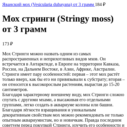
Яванский мох (Vesicularia dubayana) от 3 грамм
184
₽
Мох стринги (Stringy moss)
от 3 грамм
173
₽
Мох Стринги можно назвать одним из самых
распространенных и неприхотливых видов мхов. Он
встречается в Антарктиде, в Европе на территории Кавказа,
России, на Дальнем Востоке, в Азии, Африке, Австралии.
Стринги имеет пару особенностей: первая – этот мох растёт
только вверх, как бы его ни привязывали к субстрату; вторая –
он относится к высокорослым растениям, вырастая до 15-20
сантиметров.
Благодаря характерному внешнему виду, мох Стринги сложно
спутать с другими мхами, а высаживая его отдельными
группами, легко создать в аквариуме колоны или башни.
Благодаря лёгкости взращивания и уникальным
декоративным свойствам мох можно рекомендовать не только
опытным аквариумистам, но и новичкам. Правда последним
советуем перед покупкой Стринги, изучить его особенности и