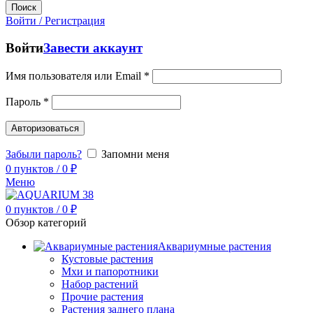
Поиск
Войти / Регистрация
Войти
Завести аккаунт
Имя пользователя или Email
*
Пароль
*
Авторизоваться
Забыли пароль?
Запомни меня
0
пунктов
/
0
₽
Меню
0
пунктов
/
0
₽
Обзор категорий
Аквариумные растения
Кустовые растения
Мхи и папоротники
Набор растений
Прочие растения
Растения заднего плана